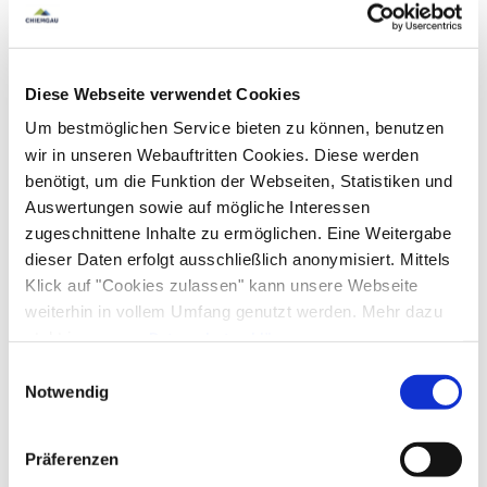
Diese Webseite verwendet Cookies
Um bestmöglichen Service bieten zu können, benutzen
wir in unseren Webauftritten Cookies. Diese werden
benötigt, um die Funktion der Webseiten, Statistiken und
Auswertungen sowie auf mögliche Interessen
zugeschnittene Inhalte zu ermöglichen. Eine Weitergabe
dieser Daten erfolgt ausschließlich anonymisiert. Mittels
Klick auf "Cookies zulassen" kann unsere Webseite
weiterhin in vollem Umfang genutzt werden. Mehr dazu
steht in unserer
Datenschutzerklärung
.
Alle Daten zu unserem Unternehmen sind im
Impressum
Einwilligungsauswahl
gelistet.
Notwendig
Präferenzen