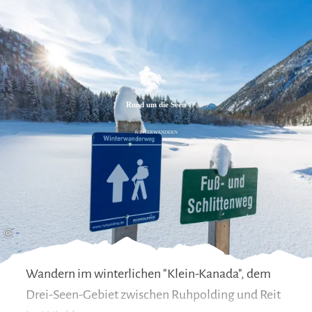
Zum
Zur
Zum
Inhalt
Suche
Footer
Rund um die Seen
WINTERWANDERN
©
Wandern im winterlichen "Klein-Kanada", dem
Drei-Seen-Gebiet zwischen Ruhpolding und Reit