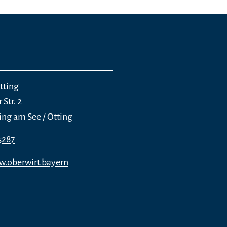
tting
Str. 2
ng am See / Otting
5287
w.oberwirt.bayern