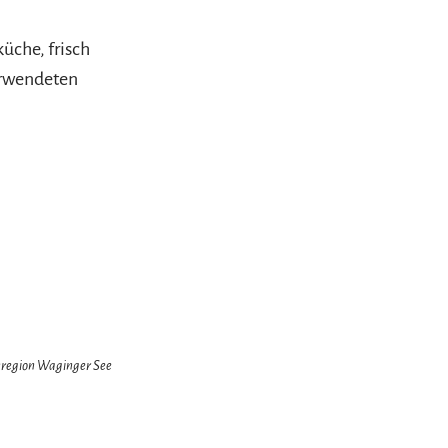
üche, frisch
verwendeten
enregion Waginger See