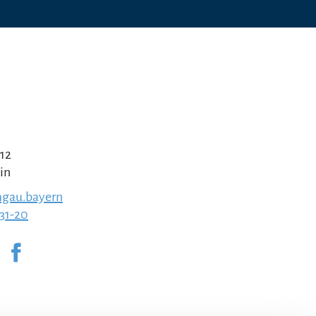
 12
in
gau.bayern
231-20