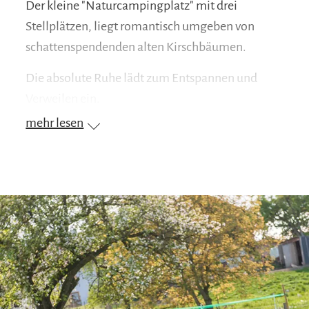
Der kleine "Naturcampingplatz" mit drei
Stellplätzen, liegt romantisch umgeben von
schattenspendenden alten Kirschbäumen.
Die absolute Ruhe lädt zum Entspannen und
Verweilen ein.
mehr lesen
Direkt an der Ziegenweide bzw.
Hühnerweide kann man dem lustigen Treiben
der Tiere zusehen. Der Ausblick in die nahe
gelegen Berge besticht mit seinem eigenem
Charm. Der kleine Bauernhof bietet nicht nur
einen ansprechenden Hofladen mit viel selbst
hergestellten Produkten, sondern auch viele
Tiere.
Mit dem Fahrrad benötigt man 10 Minuten zum