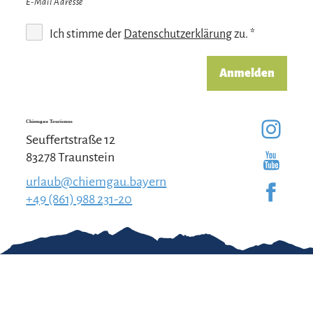
E-Mail Adresse
Ich stimme der
Datenschutzerklärung
zu. *
Anmelden
Chiemgau Tourismus
Seuffertstraße 12
83278 Traunstein
urlaub@chiemgau.bayern
+49 (861) 988 231-20
Gut zu wissen
Kontakt
Impressum
Erklärung zur
Barrierefreiheit
Team Chiemgau
Datenschutz