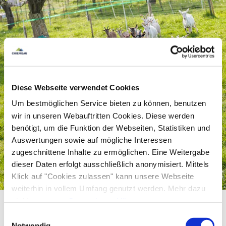
Baggersee nach Fridolfing oder 30 Minuten zum
Waginger See, der
erfrischenden Badespaß verspricht.
Die sanitären Anlagen wurden neu gebaut und
eingerichtet. Selbstverständlich ist auf dem
Diese Webseite verwendet Cookies
Ziegenhof auch "Ihr bester Freund",
Um bestmöglichen Service bieten zu können, benutzen
wir in unseren Webauftritten Cookies. Diese werden
die Fellnase, herzlich willkommen.
benötigt, um die Funktion der Webseiten, Statistiken und
Auswertungen sowie auf mögliche Interessen
zugeschnittene Inhalte zu ermöglichen. Eine Weitergabe
dieser Daten erfolgt ausschließlich anonymisiert. Mittels
Klick auf "Cookies zulassen" kann unsere Webseite
©
weiterhin in vollem Umfang genutzt werden. Mehr dazu
steht in unserer
Datenschutzerklärung
.
Alle Daten zu unserem Unternehmen sind im
Impressum
Einwilligungsauswahl
gelistet.
Notwendig