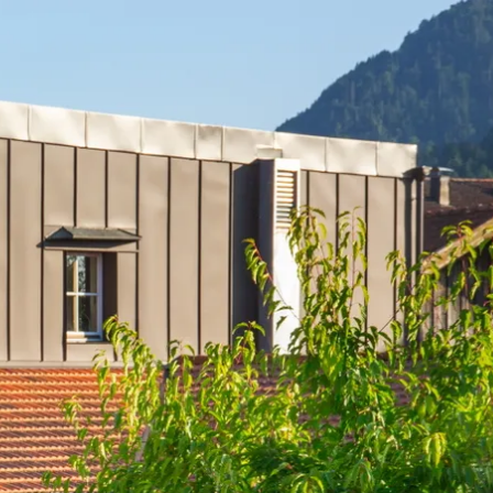
kunft
B2B Portal