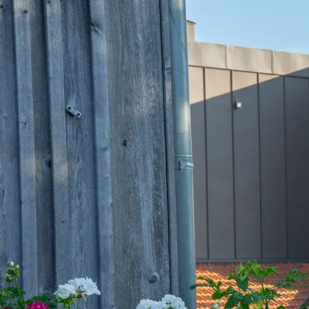
Aktivitäten im Chiemgau
Leben & 
Wandern & Gipfelglück
Veran
Radfahren &
Sehen
Mountainbiken
& Aus
Chiemsee & Wassererlebn
Tradit
Aktivitäten für die Familie
Projek
Winter
Orte 
Golfen
Karri