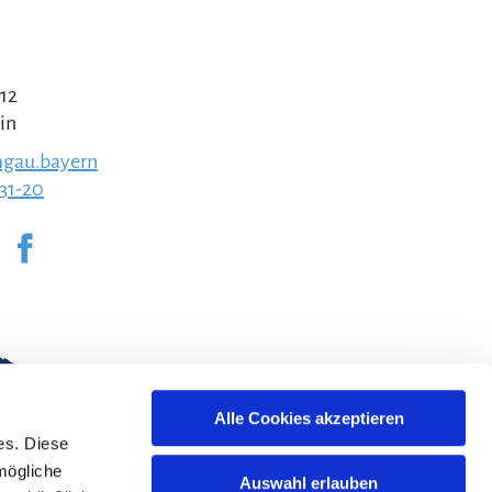
 12
in
gau.bayern
231-20
Alle Cookies akzeptieren
es. Diese
mögliche
Auswahl erlauben