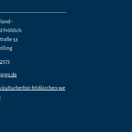
land -
d Fröhlich
traße 53
olling
10573
gigs.de
.kulturherbst-feldkirchen-we
e