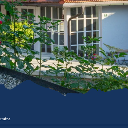
refreiheit im
mgau
gau G'schichten
ermine