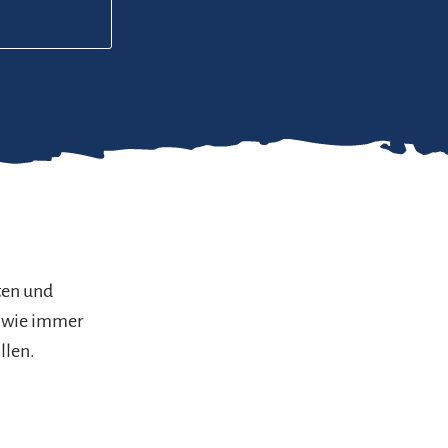
ften und
r wie immer
llen.