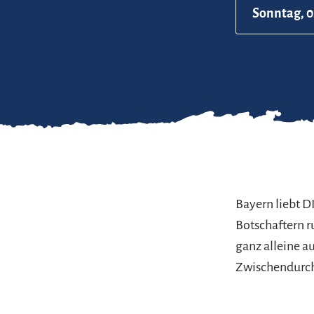
Sonntag, 0
Bayern liebt D
Botschaftern 
ganz alleine a
Zwischendurch 