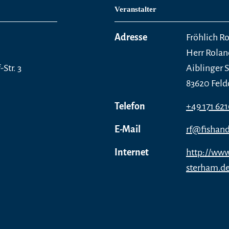
Veranstalter
Adresse
Fröhlich Ro
Herr Rolan
Str. 3
Aiblinger S
83620 Feld
Telefon
+49 171 62
E-Mail
rf@fishand
Internet
http://www
sterham.d