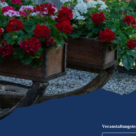
Gleitschirmfliegen &
Barrie
Luftsport
Chie
Interaktive Vollbildkarte
Chiem
©
Veranstaltungst