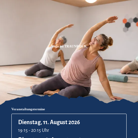
Zum
Zur
Zum
Inhalt
Suche
Footer
Yoga im TRAUNROCK
Veranstaltungstermine
Dienstag, 11. August 2026
19:15 - 20:15 Uhr