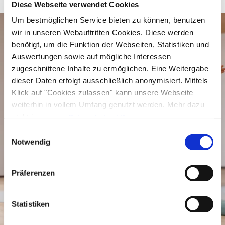
Diese Webseite verwendet Cookies
Um bestmöglichen Service bieten zu können, benutzen
wir in unseren Webauftritten Cookies. Diese werden
benötigt, um die Funktion der Webseiten, Statistiken und
Auswertungen sowie auf mögliche Interessen
zugeschnittene Inhalte zu ermöglichen. Eine Weitergabe
dieser Daten erfolgt ausschließlich anonymisiert. Mittels
Klick auf "Cookies zulassen" kann unsere Webseite
weiterhin in vollem Umfang genutzt werden. Mehr dazu
steht in unserer
Datenschutzerklärung
.
Alle Daten zu unserem Unternehmen sind im
Impressum
Einwilligungsauswahl
gelistet.
Notwendig
Präferenzen
Statistiken