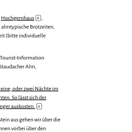
,
Hochgernhaus
↗
,
) almtypische Brotzeiten,
 (bitte individuelle
Tourist-Information
 Staudacher Alm,
 eine, oder zwei Nächte im
en. So lässt sich der
änger auskosten.
↗
ein aus gehen wir über die
nen vorbei über den