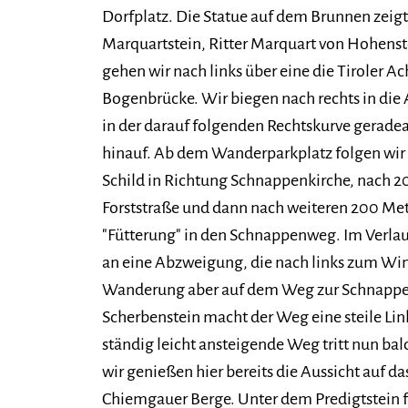
Dorfplatz. Die Statue auf dem Brunnen zeigt
Marquartstein, Ritter Marquart von Hohenst
gehen wir nach links über eine die Tiroler 
Bogenbrücke. Wir biegen nach rechts in die 
in der darauf folgenden Rechtskurve geradea
hinauf. Ab dem Wanderparkplatz folgen wi
Schild in Richtung Schnappenkirche, nach 20
Forststraße und dann nach weiteren 200 Mete
"Fütterung" in den Schnappenweg. Im Verl
an eine Abzweigung, die nach links zum Wind
Wanderung aber auf dem Weg zur Schnappen
Scherbenstein macht der Weg eine steile Li
ständig leicht ansteigende Weg tritt nun ba
wir genießen hier bereits die Aussicht auf d
Chiemgauer Berge. Unter dem Predigtstein f