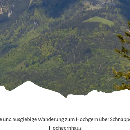
refreiheit im
mgau
gau G'schichten
che und ausgiebige Wanderung zum Hochgern über Schnappe
Hochgernhaus