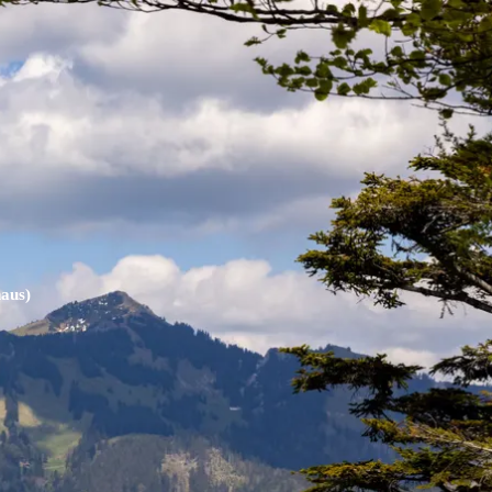
kunft
B2B Portal
aus)