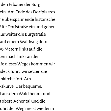
 den Erbauer der Burg
ein. Am Ende des Dorfplatzes
Ache überspannende historische
Alte Dorfstraße ein und gehen
us weiter die Burgstraße
r auf einem Waldweg dem
0 Metern links auf die
rn nach links an der
aufe dieses Weges kommen wir
eck führt, wir setzen die
kirche fort. Am
nkskurve. Der bequeme,
ld aus dem Wald heraus und
as obere Achental und die
ührt der Weg meist wieder im