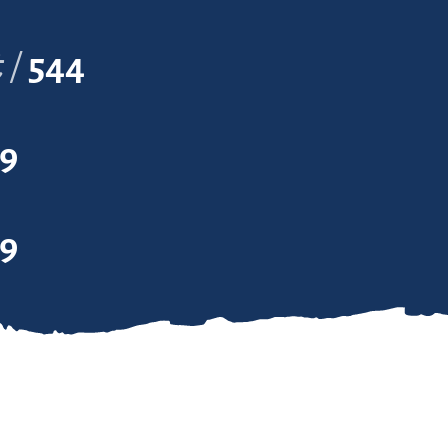
t
544
9
9