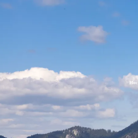
Aktivitäten im Chiemgau
Leben & 
Wandern & Gipfelglück
Veran
Radfahren &
Sehen
Mountainbiken
& Aus
Hoc
Chiemsee & Wassererlebn
Tradit
Aktivitäten für die Familie
Projek
Winter
Orte 
Golfen
Karri