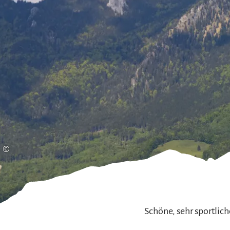
Gleitschirmfliegen &
Barrie
Luftsport
Chie
Interaktive Vollbildkarte
Chiem
©
Schöne, sehr sportli