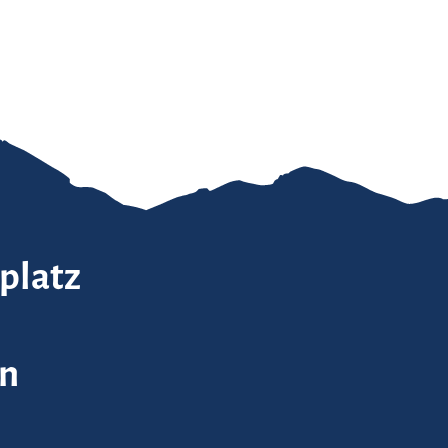
platz
in