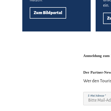
ein.
Zum Bildportal
Z
Anmeldung zum P
Der Partner-New
Wer den Touris
E-Mail Adresse
*