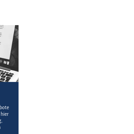
Zu den Texten
bote
 hier
g,
n