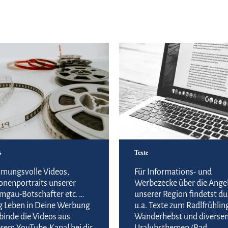
Zu unseren Videos
s
Texte
mungsvolle Videos,
Für Informations- und
onenportraits unserer
Werbezecke über die Ange
mgau-Botschafter etc. …
unserer Region findetst du
g Leben in Deine Werbung
u.a. Texte zum Radlfrühlin
binde die Videos aus
Wanderhebst und diverse
rem YouTube-Kanal bei dir
Uralubsthemen (Rad,