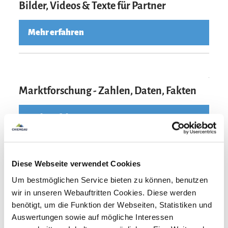
Bilder, Videos & Texte für Partner
Mehr erfahren
Mehr erfahre
Marktforschung - Zahlen, Daten, Fakten
Mehr erfahren
Mehr erfahre
Diese Webseite verwendet Cookies
Prospektbestellung für Partner
Um bestmöglichen Service bieten zu können, benutzen
wir in unseren Webauftritten Cookies. Diese werden
Zur Auslage in der Tourist Info, an der Rezeption oder in den
benötigt, um die Funktion der Webseiten, Statistiken und
Zimmern der Gäste
Auswertungen sowie auf mögliche Interessen