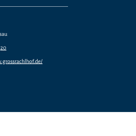
sau
520
.grossrachlhof.de/