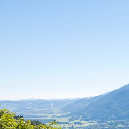
Aktivitäten im Chiemgau
Leben & 
Wandern & Gipfelglück
Veran
Radfahren &
Sehen
Mountainbiken
& Aus
Chiemsee & Wassererlebn
Tradit
Aktivitäten für die Familie
Projek
Winter
Orte 
Golfen
Karri