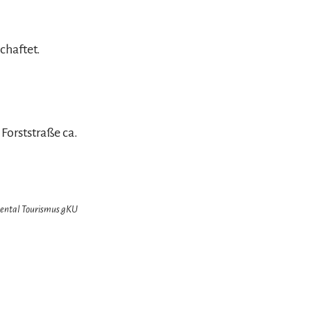
chaftet.
Forststraße ca.
chental Tourismus gKU