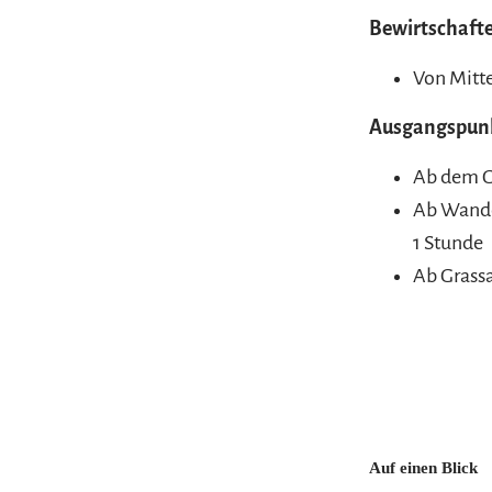
Bewirtschafte
Von Mitte
Ausgangspunkt
Ab dem G
Ab Wander
1 Stunde
Ab Grassa
Auf einen Blick