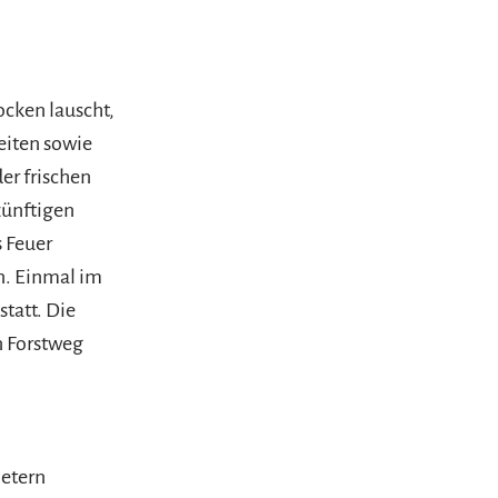
cken lauscht,
eiten sowie
er frischen
zünftigen
 Feuer
n. Einmal im
statt. Die
n Forstweg
Metern