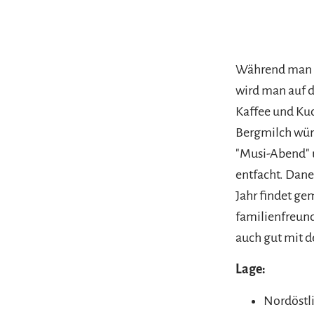
Während man d
wird man auf d
Kaffee und Kuc
Bergmilch würz
"Musi-Abend" u
entfacht. Dan
Jahr findet ge
familienfreund
auch gut mit d
Lage:
Nordöstl