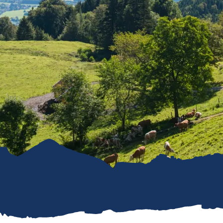
refreiheit im
mgau
gau G'schichten