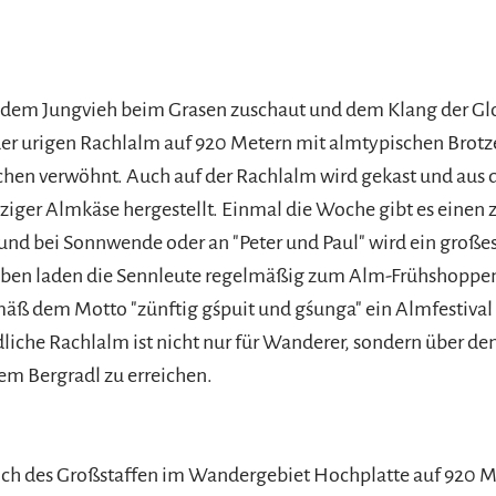
em Jungvieh beim Grasen zuschaut und dem Klang der Glo
er urigen Rachlalm auf 920 Metern mit almtypischen Brotz
hen verwöhnt. Auch auf der Rachlalm wird gekast und aus d
iger Almkäse hergestellt. Einmal die Woche gibt es einen 
nd bei Sonnwende oder an "Peter und Paul" wird ein großes
eben laden die Sennleute regelmäßig zum Alm-Frühshoppe
mäß dem Motto "zünftig g´spuit und g´sunga" ein Almfestival 
liche Rachlalm ist nicht nur für Wanderer, sondern über de
em Bergradl zu erreichen.
ich des Großstaffen im Wandergebiet Hochplatte auf 920 