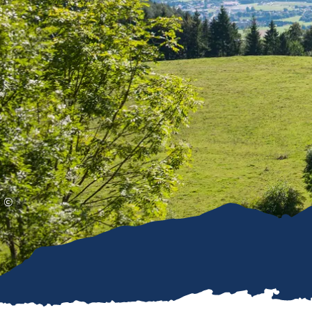
Gleitschirmfliegen &
Barrie
Luftsport
Chie
Interaktive Vollbildkarte
Chiem
©