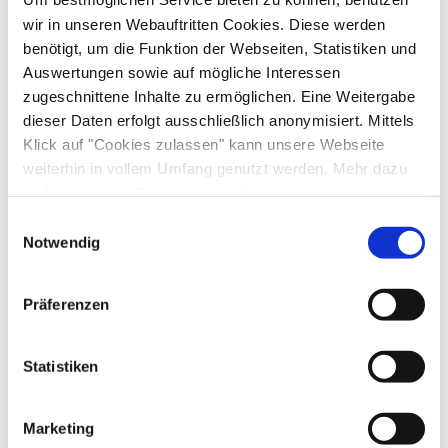
wir in unseren Webauftritten Cookies. Diese werden
benötigt, um die Funktion der Webseiten, Statistiken und
Auswertungen sowie auf mögliche Interessen
Meh
zugeschnittene Inhalte zu ermöglichen. Eine Weitergabe
dieser Daten erfolgt ausschließlich anonymisiert. Mittels
Klick auf "Cookies zulassen" kann unsere Webseite
weiterhin in vollem Umfang genutzt werden. Mehr dazu
steht in unserer
Datenschutzerklärung
.
Alle Daten zu unserem Unternehmen sind im
Impressum
Einwilligungsauswahl
gelistet.
Notwendig
Präferenzen
©
Statistiken
Langlaufen im Chiemgau
Langlaufen im Chiemgau - Abenteuer für alle
Marketing
Winterliebhaber.