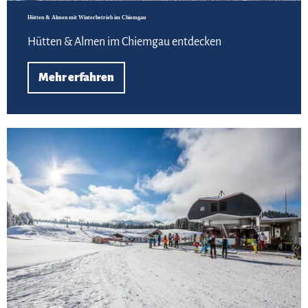
Hütten & Almen mit Winterbetrieb im Chiemgau
Hütten & Almen im Chiemgau entdecken
Mehr erfahren
Meh