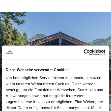
Der Gasthof Steichen bietet auch
das perfekte
Einkehrziel
entlang des
Samer und
Schmugglerwegs
(Aufstiegsdauer: ca. 2-2 ½
Stunden, gesamter Rundweg ca. 4 Stunden)
.
Hinter dem Gasthof befindet sich die bekannte
Wallfahrtskirche
St. Servatius
. Diese ist mit rund
1.440
Wandmalereien des Mittelalters
geziert.
Die Kirche vom 14. Jhd. und die schöne
Aussicht
Diese Webseite verwendet Cookies
mit dem Geigelstein und der Kampenwand
im
Um bestmöglichen Service bieten zu können, benutzen
Hintergrund bieten das
perfekte Ambiente
für
wir in unseren Webauftritten Cookies. Diese werden
eine gemütliche Rast im Berggasthof.
benötigt, um die Funktion der Webseiten, Statistiken und
Auswertungen sowie auf mögliche Interessen
zugeschnittene Inhalte zu ermöglichen. Eine Weitergabe
dieser Daten erfolgt ausschließlich anonymisiert. Mittels