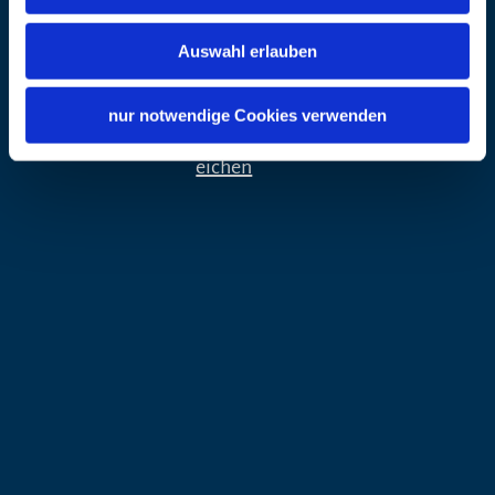
83259 Schleching
Telefon
+49 8649 265
Auswahl erlauben
Internet
https://www.kulturerbebayer
nur notwendige Cookies verwenden
n.de/projekte/berggasthof-str
eichen