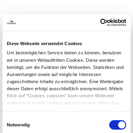
Diese Webseite verwendet Cookies
Um bestmöglichen Service bieten zu können, benutzen
wir in unseren Webauftritten Cookies. Diese werden
benötigt, um die Funktion der Webseiten, Statistiken und
Auswertungen sowie auf mögliche Interessen
zugeschnittene Inhalte zu ermöglichen. Eine Weitergabe
dieser Daten erfolgt ausschließlich anonymisiert. Mittels
Klick auf "Cookies zulassen" kann unsere Webseite
weiterhin in vollem Umfang genutzt werden. Mehr dazu
steht in unserer
Datenschutzerklärung
.
Alle Daten zu unserem Unternehmen sind im
Impressum
Einwilligungsauswahl
gelistet.
Notwendig