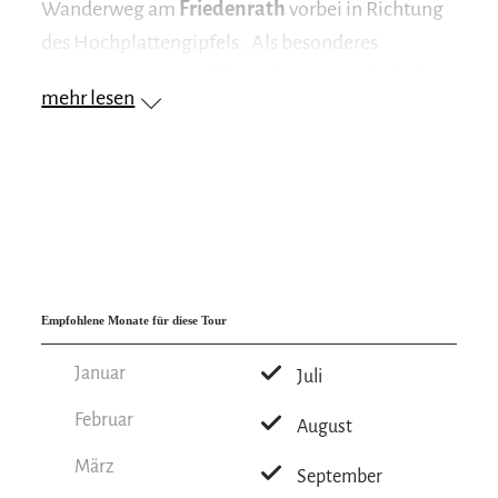
Wanderweg am
Friedenrath
vorbei in Richtung
des Hochplattengipfels. Als besonderes
Highlight bietet die
Piesenhausener Hochalm
mehr lesen
atemberaubende Ausblicke – vom glitzernden
Chiemsee bis zu den beeindruckenden
Zentralalpen
.
Für den Abstieg geht es wieder vorbei am
Hochplattengipfel bis zur
Bergstation der
Hochplattenbahn
.
Empfohlene Monate für diese Tour
Highlights:
Januar
Juli
Typische Almbrotzeit
Februar
August
Atemberaubende Ausblicke
März
September