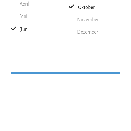
April
Oktober
Mai
November
Juni
Dezember
Tipps zu dieser Tour
Ein Umweg von ca. 30 Minuten führt
euch auf den Gipfel der Hochplatte. Dort
gibt's noch imposantere Ausblicke über
den Chiemgau und den Chiemsee.