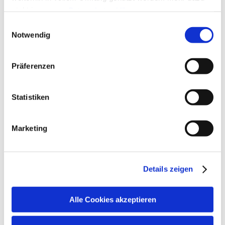
steht in unserer
Datenschutzerklärung
.
Alle Daten zu unserem Unternehmen sind im
Impressum
Einwilligungsauswahl
gelistet.
Notwendig
Präferenzen
Statistiken
Marketing
Details zeigen
Alle Cookies akzeptieren