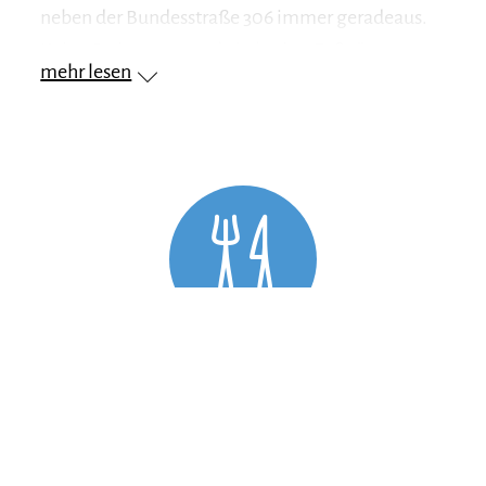
neben der Bundesstraße 306 immer geradeaus.
Keine Steigungen und ein breiter Fußgängerweg
mehr lesen
machen den Weg zum Eisstadion zu einem
gemütlichen Fußmarsch.
Besonderheit: Bei dieser bequemen
Talwanderung haben Sie die Berge immer im
Blick und kommen an Häuserfassaden vorbei,
die den typischen bayerischen Charme wider
spiegeln.
Einkehr: Gasthof Vroni, Gasthof Bavaria,
Zwingseestüberl
Einkehrmöglichkeit
Tipp: Werfen Sie einen Blick in die Max Aicher
Arena. Spüren Sie die Wettkampfatmosphäre ?
Empfohlene Monate für diese Tour