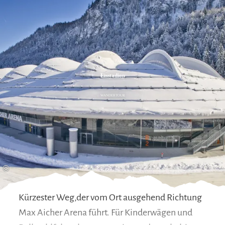
Zum
Zur
Zum
Inhalt
Suche
Footer
Eisstadion
WANDERTOUR
©
Kürzester Weg,der vom Ort ausgehend Richtung
Max Aicher Arena führt. Für Kinderwägen und