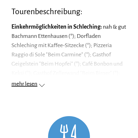
Tourenbeschreibung:
Einkehrmöglichkeiten in Schleching:
nah & gut
Bachmann Ettenhausen (*); Dorfladen
Schleching mit Kaffee-Sitzecke (*); Pizzeria
Raggio di Sole "Beim Carmine" (*); Gasthof
Geigelstein "Beim Hopfei" (*); Café Bonbon und
Keksi (*); Gasthof Zellerwand "Beim Birner" (*);
Raitner Wirt (*); (*) bitte die individuellen
mehr lesen
Öffnungszeiten beachten
Einkehrmöglichkeiten in Sachrang:
Sachranger
Dorfladen mit Kaffee-Sitzecke (*); Hotel zur Post
(*); Café Wasserfall (*); Kaiserblick-Stubn (*);
Müllner-Alm (*); (*) bitte die individuellen