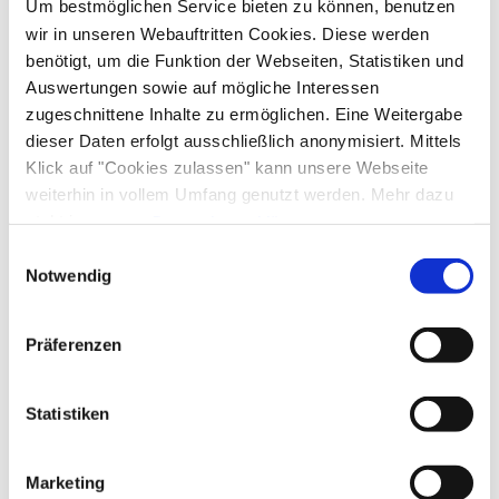
Um bestmöglichen Service bieten zu können, benutzen
wir in unseren Webauftritten Cookies. Diese werden
benötigt, um die Funktion der Webseiten, Statistiken und
Auswertungen sowie auf mögliche Interessen
zugeschnittene Inhalte zu ermöglichen. Eine Weitergabe
dieser Daten erfolgt ausschließlich anonymisiert. Mittels
Klick auf "Cookies zulassen" kann unsere Webseite
weiterhin in vollem Umfang genutzt werden. Mehr dazu
steht in unserer
Datenschutzerklärung
.
Alle Daten zu unserem Unternehmen sind im
Impressum
Einwilligungsauswahl
gelistet.
Notwendig
Präferenzen
Statistiken
Marketing