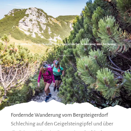
Zum
Zur
Zum
Inhalt
Suche
Footer
Freundschaftsweg "Gipfel" Bergsteigerdörfer Schleching und Sachrang
WANDERTOUR
©
Fordernde Wanderung vom Bergsteigerdorf
Schleching auf den Geigelsteingipfel und über