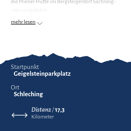
die Priener Hütte ins Bergsteigerdorf Sachrang -
oder umgekehrt.
mehr lesen
Startpunkt
Geigelsteinparkplatz
Ort
Schleching
Distanz
17,3
Kilometer