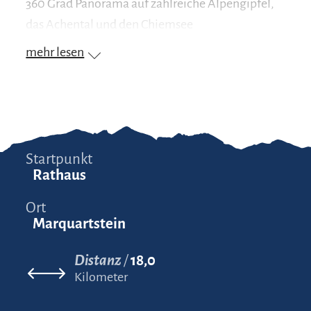
360 Grad Panorama auf zahlreiche Alpengipfel,
das Achental und den Chiemsee
mehr lesen
Startpunkt
Rathaus
Ort
Marquartstein
Distanz
18,0
Kilometer