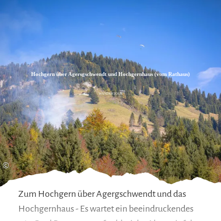
Zum
Zur
Zum
Inhalt
Suche
Footer
Hochgern über Agersgschwendt und Hochgernhaus (vom Rathaus)
WANDERTOUR
©
Zum Hochgern über Agergschwendt und das
Hochgernhaus - Es wartet ein beeindruckendes