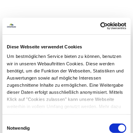
Diese Webseite verwendet Cookies
Um bestmöglichen Service bieten zu können, benutzen
wir in unseren Webauftritten Cookies. Diese werden
benötigt, um die Funktion der Webseiten, Statistiken und
Auswertungen sowie auf mögliche Interessen
zugeschnittene Inhalte zu ermöglichen. Eine Weitergabe
dieser Daten erfolgt ausschließlich anonymisiert. Mittels
Klick auf "Cookies zulassen" kann unsere Webseite
weiterhin in vollem Umfang genutzt werden. Mehr dazu
steht in unserer
Datenschutzerklärung
.
Alle Daten zu unserem Unternehmen sind im
Impressum
Einwilligungsauswahl
gelistet.
Notwendig