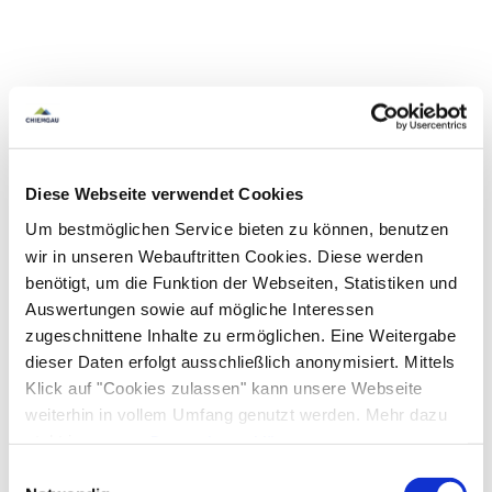
Diese Webseite verwendet Cookies
Um bestmöglichen Service bieten zu können, benutzen
wir in unseren Webauftritten Cookies. Diese werden
benötigt, um die Funktion der Webseiten, Statistiken und
Auswertungen sowie auf mögliche Interessen
zugeschnittene Inhalte zu ermöglichen. Eine Weitergabe
dieser Daten erfolgt ausschließlich anonymisiert. Mittels
Klick auf "Cookies zulassen" kann unsere Webseite
weiterhin in vollem Umfang genutzt werden. Mehr dazu
steht in unserer
Datenschutzerklärung
.
Alle Daten zu unserem Unternehmen sind im
Impressum
Einwilligungsauswahl