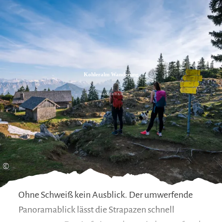
Zum
Zur
Zum
Inhalt
Suche
Footer
Kohleralm Wanderung
WANDERTOUR
©
Ohne Schweiß kein Ausblick. Der umwerfende
Panoramablick lässt die Strapazen schnell