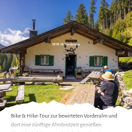
Zum
Zur
Zum
Inhalt
Suche
Footer
MTB 30 Vorderalm
TOUR
©
Bike & Hike-Tour zur bewirteten Vorderalm und
dort eine zünftige Almbrotzeit genießen.