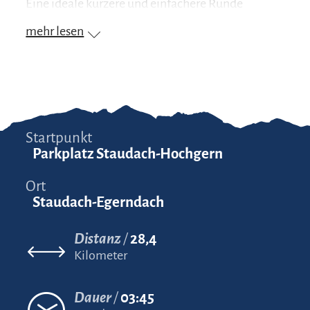
Eine ideale kürzere und einfachere Runde
mehr lesen
Startpunkt
Parkplatz Staudach-Hochgern
Ort
Staudach-Egerndach
Distanz
28,4
Kilometer
Dauer
03:45