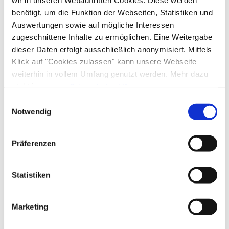
wir in unseren Webauftritten Cookies. Diese werden
benötigt, um die Funktion der Webseiten, Statistiken und
Auswertungen sowie auf mögliche Interessen
zugeschnittene Inhalte zu ermöglichen. Eine Weitergabe
dieser Daten erfolgt ausschließlich anonymisiert. Mittels
Klick auf "Cookies zulassen" kann unsere Webseite
weiterhin in vollem Umfang genutzt werden. Mehr dazu
steht in unserer
Datenschutzerklärung
.
Alle Daten zu unserem Unternehmen sind im
Impressum
Einwilligungsauswahl
gelistet.
Notwendig
Präferenzen
Statistiken
Marketing