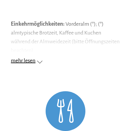
Einkehrmöglichkeiten:
Vorderalm (*); (*)
almtypische Brotzeit, Kaffee und Kuchen
während der Almweidezeit (bitte Öffnungszeiten
beachten)
mehr lesen
Achental Wandernadel
Kontrollstellen:
Vorderalm, Baier-Alm
Tipp:
Radflickzeug nicht vergessen.
Beschreibung:
Startpunkt in Staudach-
Egerndach (Holzlagerplatz Mühlwinkl).
An der Kirche vorbei und auf dem Radweg
Richtung Bergen. Durch Avenhausen ,