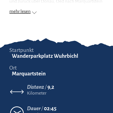
und zurück über Donau, Oed nach Marquartstein
mehr lesen
Startpunkt
Wanderparkplatz Wuhrbichl
Ort
Marquartstein
Distanz
9,2
Kilometer
Dauer
02:45