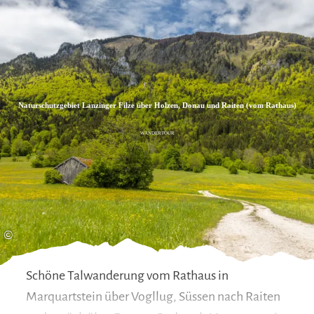
Zum
Zur
Zum
Inhalt
Suche
Footer
Naturschutzgebiet Lanzinger Filze über Holzen, Donau und Raiten (vom Rathaus)
WANDERTOUR
©
Schöne Talwanderung vom Rathaus in
Marquartstein über Vogllug, Süssen nach Raiten