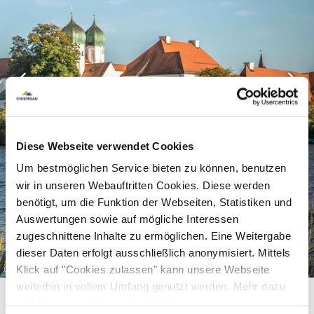
erkundet werden.
Zwei Wanderwege
durchziehen das Schutzgebiet und führen von
See zu See. Von Seeon aus führt ein Wanderweg
Richtung Nordwesten zum Brunnensee und zum
Griessee, in dem du dich nach der Wanderung
erfrischen kannst. Ein zweiter Wanderweg
verläuft durch den westlichen Teil der Seeoner
Diese Webseite verwendet Cookies
Seen und geht von Seeon aus vorbei am Seeleiten
Um bestmöglichen Service bieten zu können, benutzen
See zum Bansee und zurück zum Klostersee.
wir in unseren Webauftritten Cookies. Diese werden
Wem diese Touren zu weit sind, der folgt der
benötigt, um die Funktion der Webseiten, Statistiken und
„kleinen Klostersee-Runde“
.
Auswertungen sowie auf mögliche Interessen
zugeschnittene Inhalte zu ermöglichen. Eine Weitergabe
Zahlreiche Radwege
führen ebenfalls an den
dieser Daten erfolgt ausschließlich anonymisiert. Mittels
©
Seen vorbei. Folge dem
Erlebnisradweg
Klick auf "Cookies zulassen" kann unsere Webseite
weiterhin in vollem Umfang genutzt werden. Mehr dazu
„Klosterweg“
und radel vom Klostersee und
steht in unserer
Datenschutzerklärung
.
Kloster Seeon aus Richtung Westen. Die Tour