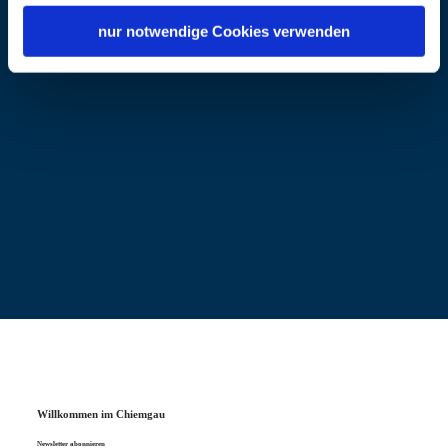
e/strandbaeder
Strandbad Seeon
. Am Ostufer des Klostersees
nur notwendige Cookies verwenden
gelegen, bietet das Strandbad alles, was das
Badeherz begehrt: von der Liegewiese aus
genießt man einen herrlichen Blick auf Kloster
Seeon, welches auf der gegenüberliegenden
Seite des kleinen Sees liegt. Ein Steg sorgt für
Badespaß, während sich die kleinen Gäste auf
dem Spielplatz und einer Rutsche austoben
können. Bestens versorgt wird man am Kiosk im
Strandbad.
An den Strandbädern sind keine Hunde erlaubt.
Willkommen im Chiemgau
Öffnungszeiten
Newsletter abonnieren