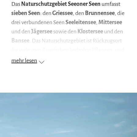
Das
Naturschutzgebiet Seeoner Seen
umfasst
sieben Seen
: den
Griessee
, den
Brunnensee
, die
drei verbundenen Seen
Seeleitensee
,
Mittersee
und den
Jägersee
sowie den
Klostersee
und den
Bansee
. Das Naturschutzgebiet ist Rückzugsort
für viele vom Aussterben bedrohte Pflanzen- und
Tierarten und verfügt somit über eine
vielfältige
mehr lesen
Flora und Fauna
. Zahlreiche Vogelarten, Falter
und Libellen können Naturgenießer hier
beobachten.
Naturschutzgebiet erkunden
Ob zu Fuß oder mit dem Rad, das
Naturschutzgebiet kann auf vielfältige Weise