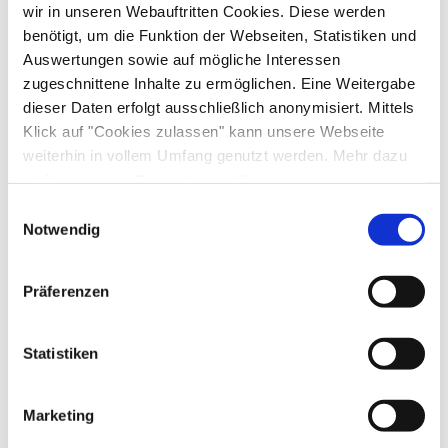
wir in unseren Webauftritten Cookies. Diese werden
benötigt, um die Funktion der Webseiten, Statistiken und
Auswertungen sowie auf mögliche Interessen
zugeschnittene Inhalte zu ermöglichen. Eine Weitergabe
dieser Daten erfolgt ausschließlich anonymisiert. Mittels
Klick auf "Cookies zulassen" kann unsere Webseite
weiterhin in vollem Umfang genutzt werden. Mehr dazu
steht in unserer
Datenschutzerklärung
.
Alle Daten zu unserem Unternehmen sind im
Impressum
Einwilligungsauswahl
gelistet.
Notwendig
Präferenzen
Statistiken
Marketing