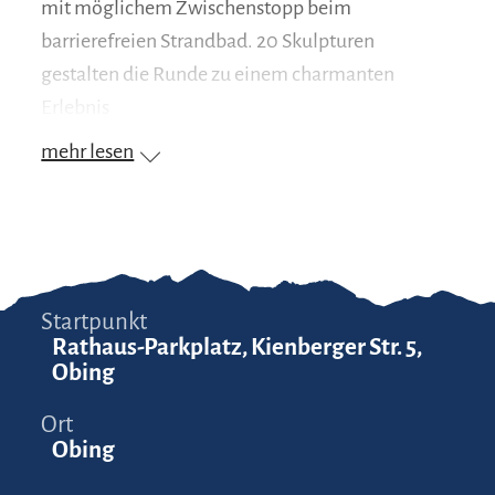
mit möglichem Zwischenstopp beim
barrierefreien Strandbad. 20 Skulpturen
gestalten die Runde zu einem charmanten
Erlebnis
mehr lesen
Startpunkt
Rathaus-Parkplatz, Kienberger Str. 5,
Obing
Ort
Obing