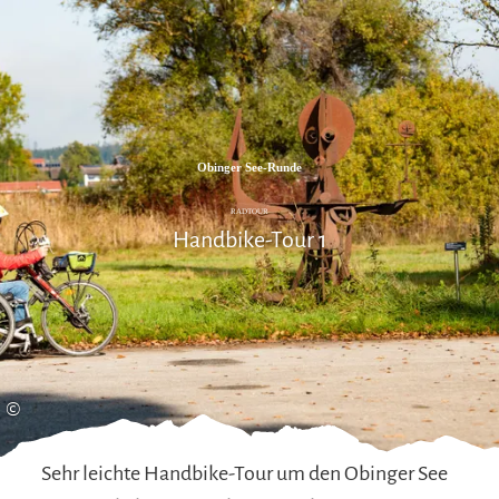
Zum
Zur
Zum
Inhalt
Suche
Footer
Obinger See-Runde
RADTOUR
Handbike-Tour 1
©
Sehr leichte Handbike-Tour um den Obinger See