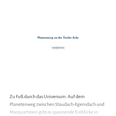
Zum
Zur
Zum
Inhalt
Suche
Footer
Planetenweg an der Tiroler Ache
WANDERTOUR
Zu Fuß durch das Universum: Auf dem
Planetenweg zwischen Staudach-Egerndach und
Marquartstein gibt es spannende Einblicke in