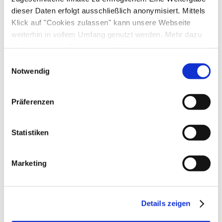
dieser Daten erfolgt ausschließlich anonymisiert. Mittels
Klick auf "Cookies zulassen" kann unsere Webseite
weiterhin in vollem Umfang genutzt werden. Mehr dazu
steht in unserer
Datenschutzerklärung
.
Alle Daten zu unserem Unternehmen sind im
Impressum
Einwilligungsauswahl
gelistet.
Notwendig
Präferenzen
Statistiken
Marketing
Details zeigen