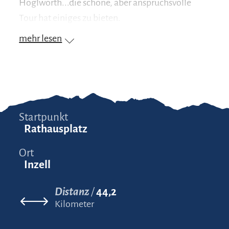
Höglwörth...die schöne, aber anspruchsvolle
Tour hat einiges zu bieten.
mehr lesen
Startpunkt
Rathausplatz
Ort
Inzell
Distanz
44,2
Kilometer