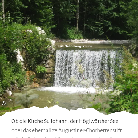
Zum
Zur
Zum
Inhalt
Suche
Footer
Radln Inzell Teisenberg-Runde
RADTOUR
©
Ob die Kirche St. Johann, der Höglwörther See
oder das ehemalige Augustiner-Chorherrenstift