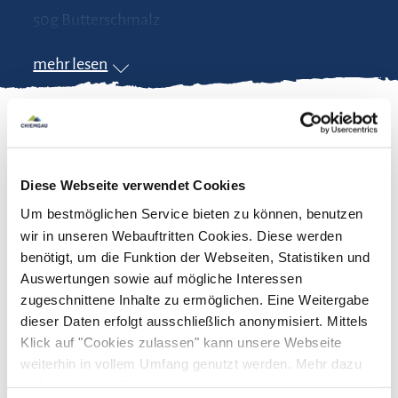
50g Butterschmalz
100g Butter
mehr lesen
Petersilie
Zubereitung
Diese Webseite verwendet Cookies
Um bestmöglichen Service bieten zu können, benutzen
Renken
waschen und abtrocknen. Mit Salz,
wir in unseren Webauftritten Cookies. Diese werden
Pfeffer und Zitrone würzen und mehlieren.
benötigt, um die Funktion der Webseiten, Statistiken und
Auswertungen sowie auf mögliche Interessen
Danach in
Butterschmalz
anbraten. Butter
zugeschnittene Inhalte zu ermöglichen. Eine Weitergabe
auflösen.
Zitronenfilets und Petersilie
dieser Daten erfolgt ausschließlich anonymisiert. Mittels
hinzugeben und über die Renken gießen. Dazu
Klick auf "Cookies zulassen" kann unsere Webseite
mehr lesen
passen Salzkartoffeln und Blattsalat.
weiterhin in vollem Umfang genutzt werden. Mehr dazu
steht in unserer
Datenschutzerklärung
.