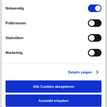
Alle Daten zu unserem Unternehmen sind im
Impressum
Einwilligungsauswahl
gelistet.
Notwendig
Präferenzen
Statistiken
Marketing
Details zeigen
©
Alle Cookies akzeptieren
Willkommen im Chiemgau
Auswahl erlauben
Newsletter abonnieren