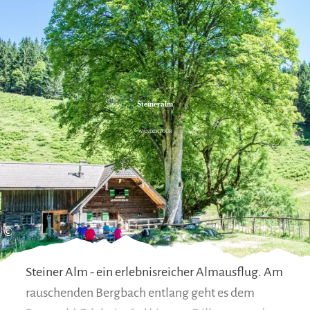
Zum
Zur
Zum
Inhalt
Suche
Footer
Steineralm
WANDERTOUR
©
Steiner Alm - ein erlebnisreicher Almausflug. Am
rauschenden Bergbach entlang geht es dem