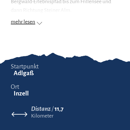
Bergwald-Erlebnispfad bis zum Frillensee und
dann Richtung Steiner Alm.
mehr lesen
Startpunkt
Adlgaß
Ort
Inzell
Distanz
11,7
Kilometer