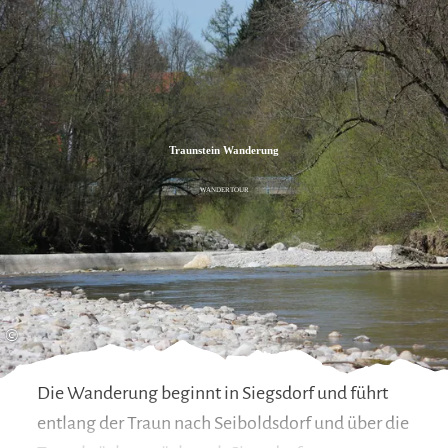
Zum
Zur
Zum
Inhalt
Suche
Footer
Traunstein Wanderung
WANDERTOUR
©
Die Wanderung beginnt in Siegsdorf und führt
entlang der Traun nach Seiboldsdorf und über die