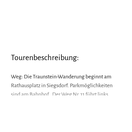
Tourenbeschreibung:
Weg: Die Traunstein-Wanderung beginnt am
Rathausplatz in Siegsdorf. Parkmöglichkeiten
sind am Bahnhof . Der Weg Nr. 11 führt links
entlang der Traun Richtung Schwimmbad. Dort
geht es auf einem befestigten Weg nach
Seiboldsdorf über die Traunbrücke und
mehr lesen
anschließend rechts der Traun wieder zurück zum