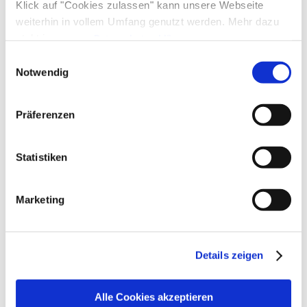
Klick auf "Cookies zulassen" kann unsere Webseite
weiterhin in vollem Umfang genutzt werden. Mehr dazu
steht in unserer
Datenschutzerklärung
.
Alle Daten zu unserem Unternehmen sind im
Impressum
Einwilligungsauswahl
gelistet.
Notwendig
Präferenzen
Statistiken
Marketing
Details zeigen
Alle Cookies akzeptieren