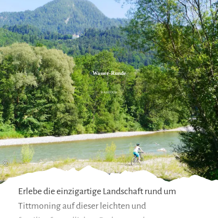
Zum
Zur
Zum
Inhalt
Suche
Footer
Wasser-Runde
RADTOUR
©
Erlebe die einzigartige Landschaft rund um
Tittmoning auf dieser leichten und