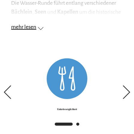
Die Wasser-Runde führt entlang verschiedener
Bächlein
,
Seen
und
Kapellen
um die historische
Altstadt mit ihrer Burganlage herum.
mehr lesen
Beginnend in der
Salzachstadt Tittmoning
führt der Weg unterhalb der Burg vorbei durch
das Wohngebiet
„Hüttenthaler Feld“
in
Richtung Diepling. Bevor du in das Hüttenthaler
Feld fährst, bietet sich ein kurzer Abstecher zur
Burg, die das
Museum Rupertiwinkel
↗
sowie
das
Gerbereimuseum
↗
beheimatet, und ein
Besuch der
Wallfahrtskapelle Maria Brunn
zu
Ponlach an.
Einkehrmöglichkeit
Von Diepling aus führt der Weg weiter um den
Leitgeringer See
herum zur gleichnamigen