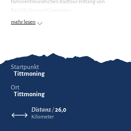
familienfreundlichen Radtour entlang von
Bachläufen und Gewässern.
mehr lesen
Startpunkt
Tittmoning
Ort
Tittmoning
Distanz
26,0
Kilometer