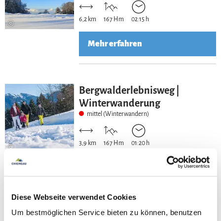
6,2 km
167 Hm
02:15 h
©
Mehr erfahren
Bergwalderlebnisweg |
Winterwanderung
mittel (Winterwandern)
3,9 km
167 Hm
01:20 h
©
Mehr erfahren
Diese Webseite verwendet Cookies
Um bestmöglichen Service bieten zu können, benutzen
Bernhaupten-Rundwanderweg