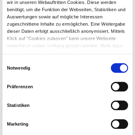
wir in unseren Webauftritten Cookies. Diese werden
leicht (Wandertour)
benötigt, um die Funktion der Webseiten, Statistiken und
Auswertungen sowie auf mögliche Interessen
6,8 km
66 Hm
01:45 h
zugeschnittene Inhalte zu ermöglichen. Eine Weitergabe
dieser Daten erfolgt ausschließlich anonymisiert. Mittels
Mehr erfahren
Klick auf "Cookies zulassen" kann unsere Webseite
weiterhin in vollem Umfang genutzt werden. Mehr dazu
steht in unserer
Datenschutzerklärung
.
Alle Daten zu unserem Unternehmen sind im
Impressum
Einwilligungsauswahl
Burghamer Panoramaweg bei
gelistet.
Notwendig
Seebruck
leicht (Wandertour)
Präferenzen
3,7 km
25 Hm
01:00 h
©
Statistiken
Mehr erfahren
Marketing