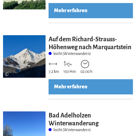
Mehr erfahren
Auf dem Richard-Strauss-
Höhenweg nach Marquartstein
leicht (Winterwandern)
7,2 km
150 Hm
02:00 h
©
Mehr erfahren
Bad Adelholzen
Winterwanderung
leicht (Winterwandern)