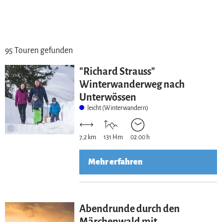
95 Touren gefunden
"Richard Strauss"
Winterwanderweg nach
Unterwössen
leicht (Winterwandern)
©
7,2 km
131 Hm
02:00 h
Mehr erfahren
Abendrunde durch den
Märchenwald mit