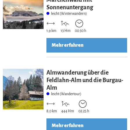
Sonnenuntergang
leicht (Winterwandern)
©
1,9 km
13 Hm
00:30 h
Mehr erfahren
Almwanderung über die
Feldlahn-Alm und die Burgau-
Alm
leicht (Wandertour)
©
8,0 km
444 Hm
02:25 h
Mehr erfahren