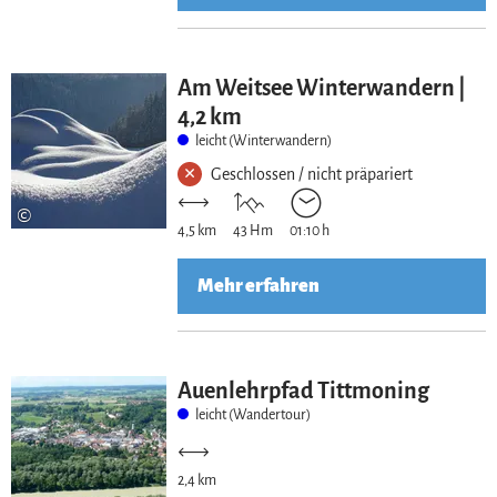
Am Weitsee Winterwandern |
4,2 km
leicht (Winterwandern)
Geschlossen / nicht präpariert
©
4,5 km
43 Hm
01:10 h
Mehr erfahren
Auenlehrpfad Tittmoning
leicht (Wandertour)
2,4 km