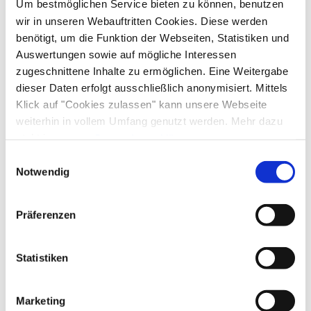
Um bestmöglichen Service bieten zu können, benutzen
wir in unseren Webauftritten Cookies. Diese werden
benötigt, um die Funktion der Webseiten, Statistiken und
Auswertungen sowie auf mögliche Interessen
Chiemgauer Wanderherbst erstmals mit ÖPNV-Anbindung
zugeschnittene Inhalte zu ermöglichen. Eine Weitergabe
Auftaktveranstaltung zum Wanderherbst:
dieser Daten erfolgt ausschließlich anonymisiert. Mittels
Almumtrieb auf der Winklmoos-Alm am Sonntag,
Klick auf "Cookies zulassen" kann unsere Webseite
weiterhin in vollem Umfang genutzt werden. Mehr dazu
11. September ab 10 Uhr. Kostenlose Shuttles, volles
steht in unserer
Datenschutzerklärung
.
Programm!
Alle Daten zu unserem Unternehmen sind im
Impressum
Einwilligungsauswahl
gelistet.
Notwendig
Am 13. September startet das
mehr lesen
Veranstaltungsprogramm "
Chiemgauer
Präferenzen
Wanderherbst
" mit insgesamt 45 kostenlosen
geführten Themenwanderungen. Erfahrene
Statistiken
einheimische Guides begleiten die Touren des
Willkommen im Chiemgau
Programms, das sich bis Ende November
Newsletter abonnieren
Marketing
wöchentlich und zuverlässig wiederholt. Vier der