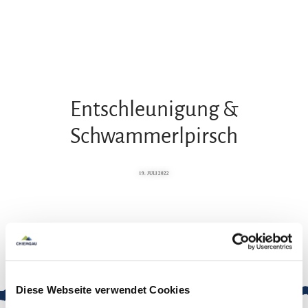
Zum
Zur
Zum
Inhalt
Suche
Footer
Entschleunigung &
Schwammerlpirsch
19. JULI 2022
Diese Webseite verwendet Cookies