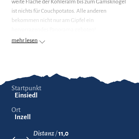
weite Fläche der Kohleralm bis zum Gamsknogel
ist nichts für Couchpotatos. Alle anderen
bekommen nicht nur am Gipfel ein
hervorragendes Panorama geboten!
mehr lesen
Startpunkt
Einsiedl
Ort
Inzell
Distanz
11,0