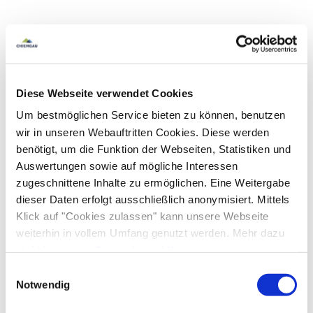
Diese Webseite verwendet Cookies
Um bestmöglichen Service bieten zu können, benutzen
wir in unseren Webauftritten Cookies. Diese werden
benötigt, um die Funktion der Webseiten, Statistiken und
Auswertungen sowie auf mögliche Interessen
zugeschnittene Inhalte zu ermöglichen. Eine Weitergabe
dieser Daten erfolgt ausschließlich anonymisiert. Mittels
Klick auf "Cookies zulassen" kann unsere Webseite
weiterhin in vollem Umfang genutzt werden. Mehr dazu
steht in unserer
Datenschutzerklärung
.
Alle Daten zu unserem Unternehmen sind im
Impressum
Einwilligungsauswahl
gelistet.
Notwendig