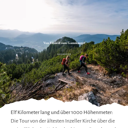
Zum
Zur
Zum
Inhalt
Suche
Footer
Von Einsiedl zum Gamsknogel
WANDERTOUR
©
Elf Kilometer lang und über 1000 Höhenmeter:
Die Tour von der ältesten Inzeller Kirche über die