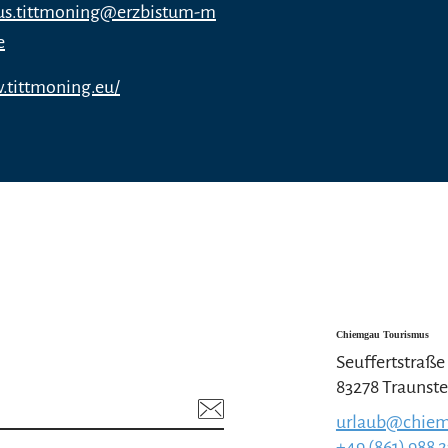
ius.tittmoning@erzbistum-m
e
.tittmoning.eu/
Chiemgau Tourismus
Seuffertstraße
83278 Traunste
urlaub@chiem
+49 (861) 988 