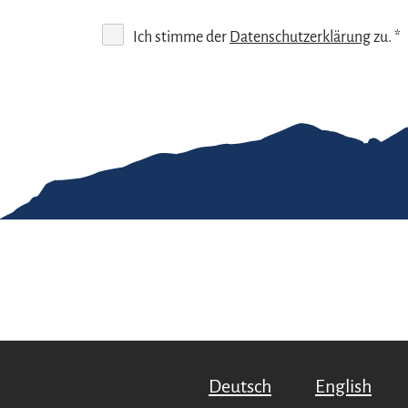
Ich stimme der
Datenschutzerklärung
zu. *
Gut zu wissen
Kontakt
Im
Team Chiemgau
Dat
Tourismus
↗
Deutsch
English