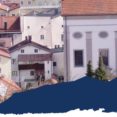
Gleitschirmfliegen &
Barrie
Luftsport
Chie
Interaktive Vollbildkarte
Chiem
©