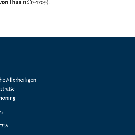
 von Thun
(1687-1709).
he Allerheiligen
straße
tmoning
63
7339