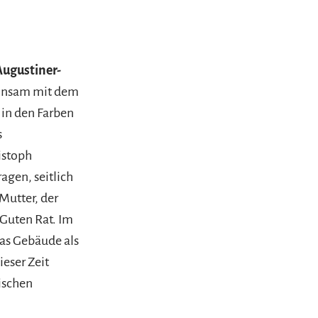
Augustiner-
einsam mit dem
in den Farben
s
istoph
agen, seitlich
Mutter, der
 Guten Rat. Im
das Gebäude als
ieser Zeit
ischen