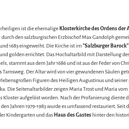
erheiligen ist die ehemalige
Klosterkirche des Ordens der 
81 durch den salzburgischen Erzbischof Max Gandolph gem
 und 1683 eingeweiht. Die Kirche ist im
"Salzburger Barock"
und golden errichtet. Das Hochaltarbild mit Darstellung de
s, stammt aus dem Jahr 1686 und ist aus der Feder von Chr
 Tamsweg. Der Altar wird von vier gewundenen Säulen getr
rlebensgroßen Figuren des Heiligen Augustinus und seiner 
a. Die Seitenaltarbilder zeigen Maria Trost und Maria vom
das Kloster aufgelöst worden. Nach der Profanierung diente 
 den Jahren 1979-1983 wurde es umfassend restauriert. Seit d
der Kindergarten und das
Haus des Gastes
hinter den histor