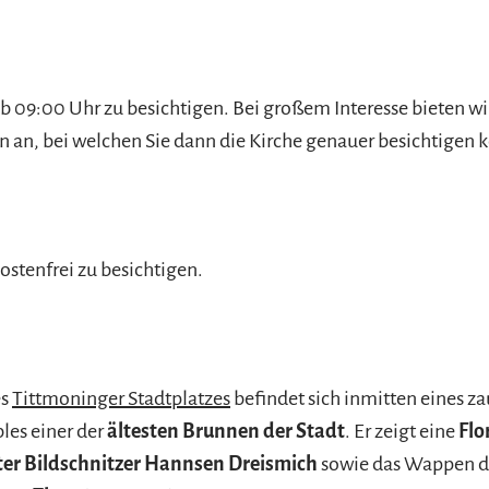
 ab 09:00 Uhr zu besichtigen. Bei großem Interesse bieten w
 an, bei welchen Sie dann die Kirche genauer besichtigen 
kostenfrei zu besichtigen.
es
Tittmoninger Stadtplatzes
befindet sich inmitten eines z
es einer der
ältesten Brunnen der Stadt
. Er zeigt eine
Flo
er Bildschnitzer Hannsen Dreismich
sowie das Wappen de