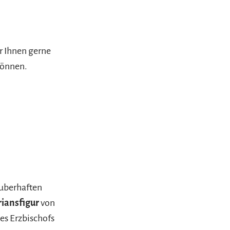
ir Ihnen gerne
können.
auberhaften
riansfigur
von
s Erzbischofs