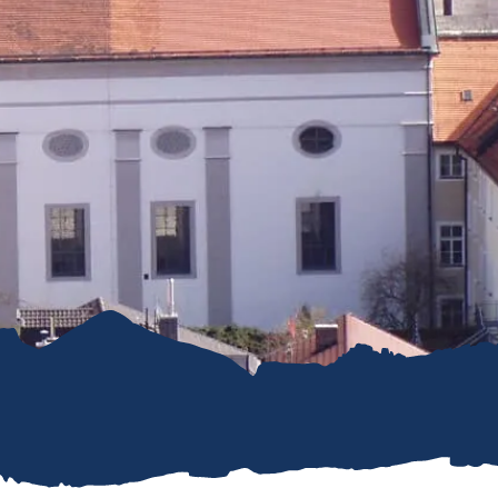
refreiheit im
mgau
gau G'schichten