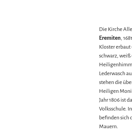
Die Kirche All
Eremiten
, 16
Kloster erbaut
schwarz, weiß 
Heiligenhimmel
Lederwasch aus
stehen die übe
Heiligen Monik
Jahr 1806 ist 
Volksschule. In
befinden sich 
Mauern.