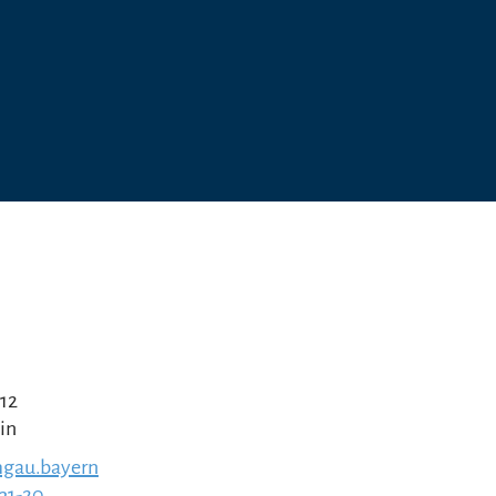
 12
in
gau.bayern
231-20