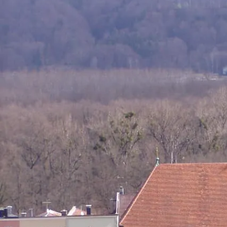
Aktivitäten im Chiemgau
Leben & 
Wandern & Gipfelglück
Veran
Radfahren &
Sehen
Mountainbiken
& Aus
Chiemsee & Wassererlebn
Tradit
Aktivitäten für die Familie
Projek
Winter
Orte 
Golfen
Karri