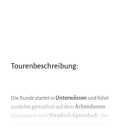
Tourenbeschreibung:
Die Runde startet in
Unterwössen
und führt
zunächst gemütlich auf dem
Achendamm
talauswärts nach
Staudach-Egerndach
. Der
Schotterweg entlang der Tiroler Ache bietet