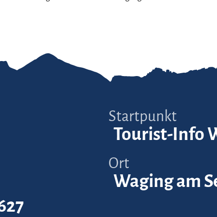
Startpunkt
Tourist-Info
Ort
Waging am S
627