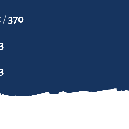
t
370
3
3