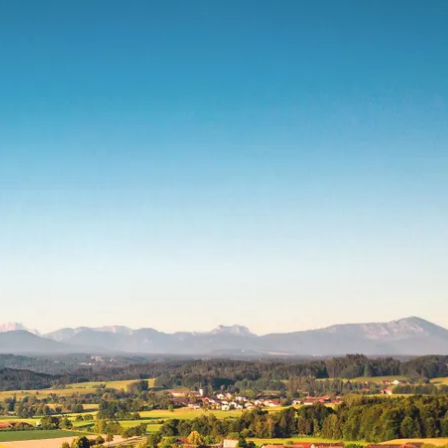
kunft
B2B Portal