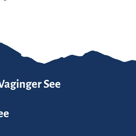
 Waginger See
ee