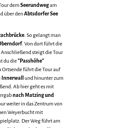
-Tour dem
Seerundweg
am
d über den
Abtsdorfer See
lzachbrücke
. So gelangt man
Oberndorf
. Von dort führt die
. Anschließend steigt die Tour
st du die
"Passhöhe"
 Ortsende führt die Tour auf
 Innerwall
und hinunter zum
ßend. Ab hier geht es mit
bergab
nach Matzing und
Tour weiter in das Zentrum von
schen Weyerbucht mit
pielplatz. Der Weg führt am