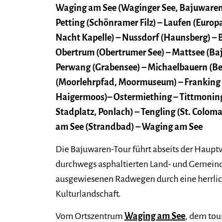
Waging am See (Waginger See, Bajuware
Petting (Schönramer Filz) – Laufen (Europa
Nacht Kapelle) – Nussdorf (Haunsberg) – 
Obertrum (Obertrumer See) – Mattsee (Ba
Perwang (Grabensee) – Michaelbauern (Be
(Moorlehrpfad, Moormuseum) – Franking
Haigermoos)– Ostermiething – Tittmoning
Stadplatz, Ponlach) – Tengling (St. Colom
am See (Strandbad) – Waging am See
Die Bajuwaren-Tour führt abseits der Hauptv
durchwegs asphaltierten Land- und Gemein
ausgewiesenen Radwegen durch eine herrlic
Kulturlandschaft.
Vom Ortszentrum
Waging am See
, dem tou