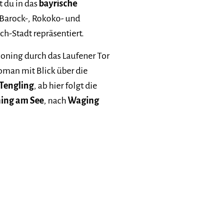
 du in das
bayrische
 Barock-, Rokoko- und
ch-Stadt repräsentiert.
tmoning durch das Laufener Tor
loman mit Blick über die
Tengling
, ab hier folgt die
ing am See
, nach
Waging