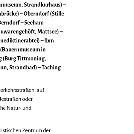
nmuseum, Strandkurhaus) –
brücke) – Oberndorf (Stille
Berndorf – Seeham -
juwarengehöft, Mattsee) –
nediktinerabtei) – Ibm
 (Bauernmuseum in
 (Burg Tittmoning,
ann, Strandbad) – Taching
erkehrsstraßen, auf
destraßen oder
he Natur- und
ristischen Zentrum der