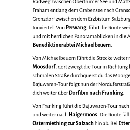
Radweg zwischen Obertrumer See und Matt
Fraham entlang dem Grabensee nach Grans
Grenzdorf zwischen dem Erzbistum Salzbur
Innviertel. Von
Perwang
, führt die Route w
und mit herrlichen Panoramablicken in die A
Benediktinerabtei Michaelbeuern
.
Von Michaelbeuern führt die Strecke weiter
Moosdorf
, dort zweigt die Tour in Richtung
schmalen Straße durchquerst du das Moorgeb
Bajuwaren-Tour folgt nun der Norduferstraß
dich weiter über
Dorfibm nach Franking
.
Von Franking führt die Bajuwaren-Tour nach
und weiter nach
Haigermoos
. Die Route fäl
Ostermiething zur Salzach
hin ab. Bei
Ette