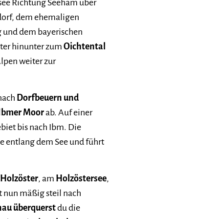
see Richtung Seeham über
dorf, dem ehemaligen
g und dem bayerischen
eiter hinunter zum
Oichtental
lpen weiter zur
 nach
Dorfbeuern und
Ibmer Moor
ab. Auf einer
iet bis nach Ibm. Die
e entlang dem See und führt
Holzöster
, am
Holzöstersee
,
lt nun mäßig steil nach
nau überquerst
du die