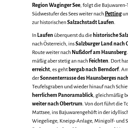
Region Waginger See
, folgt die Bajuwaren
Südwestufer des Sees weiter nach
Petting
un
zur historischen
Salzachstadt Laufen
.
In
Laufen
überquerst du die
historische Sa
nach Österreich, ins
Salzburger Land nach 
Route weiter nach
Nußdorf am Haunsberg
mäßig aber stetig an nach
Feichten
. Dort ha
erreicht
, es geht
bergab nach Berndorf
. Am
der
Sonnenterrasse des Haunsberges nach
Teufelsgraben und wieder hinauf nach Schie
herrlichem Panoramablick
, gleichmäßig 
weiter nach Obertrum
. Von dort führt die 
Mattsee, ins Bajuwarengehöft in der idylli
Wiegeliege, Kneipp-Anlage, Minigolf- und S