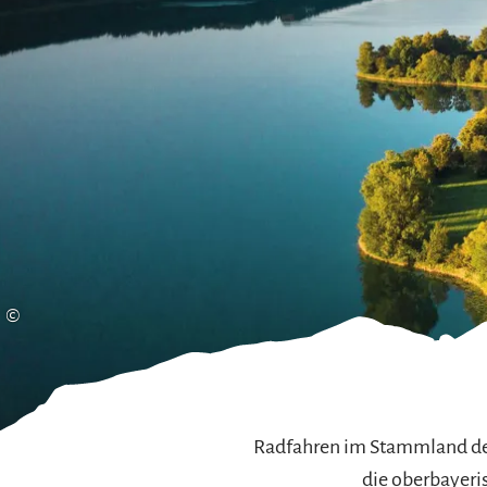
Gleitschirmfliegen &
Barrie
Luftsport
Chie
Interaktive Vollbildkarte
Chiem
©
Radfahren im Stammland der 
die oberbayeri