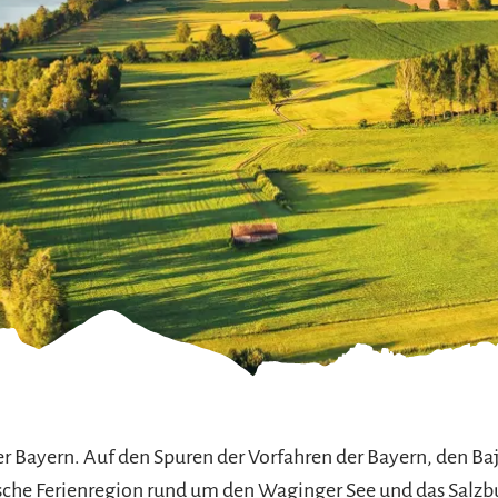
refreiheit im
mgau
gau G'schichten
Bayern. Auf den Spuren der Vorfahren der Bayern, den Baj
sche Ferienregion rund um den Waginger See und das Salzb