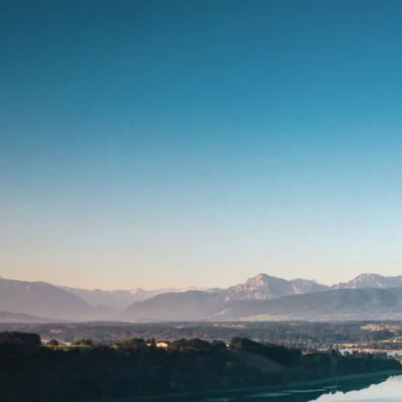
Aktivitäten im Chiemgau
Leben & 
Wandern & Gipfelglück
Veran
Radfahren &
Sehen
Mountainbiken
& Aus
Chiemsee & Wassererlebn
Tradit
Aktivitäten für die Familie
Projek
Winter
Orte 
Golfen
Karri