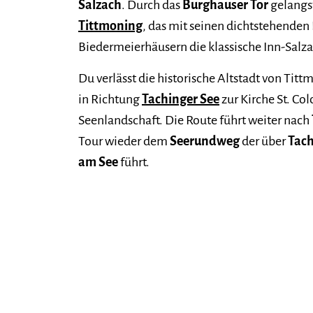
Salzach
. Durch das
Burghauser Tor
gelangst
Tittmoning
, das mit seinen dichtstehenden
Biedermeierhäusern die klassische Inn-Salza
Du verlässt die historische Altstadt von Tit
in Richtung
Tachinger See
zur Kirche St. Co
Seenlandschaft. Die Route führt weiter nach
Tour wieder dem
Seerundweg
der über
Tach
am See
führt.