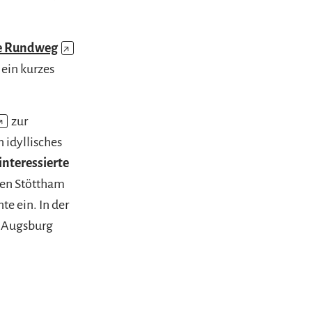
e Rundweg
↗
 ein kurzes
↗
zur
n idyllisches
interessierte
en Stöttham
te ein. In der
t Augsburg