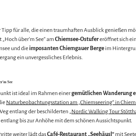
 Tipp für alle, die einen traumhaften Ausblick genießen m
t „Hoch über’m See“ am
Chiemsee-Ostufer
eröffnet sich ein
msee und die
imposanten Chiemgauer Berge
im Hintergru
rgang ein unvergessliches Erlebnis.
r'm See
unkt ist ideal im Rahmen einer
gemütlichen Wanderung er
die
Naturbeobachtungsstation am „Chiemseering“ in Chiem
 Weg entlang der beschilderten
„Nordic Walking Tour Stött
 entlang bis zur Anhöhe mit dem schönen Aussichtspunkt.
ritte weiter lädt das
Café-Restaurant „Seehäusl“
mit Seete