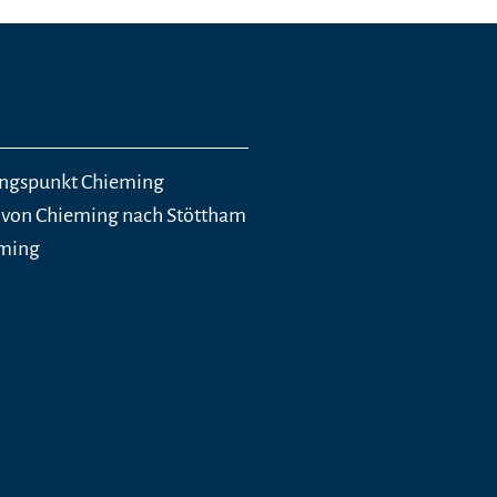
ngspunkt Chieming
 von Chieming nach Stöttham
eming