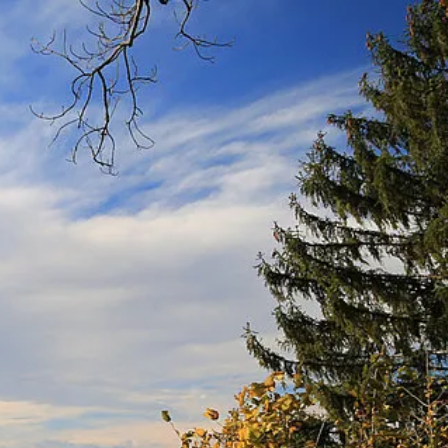
kunft
B2B Portal