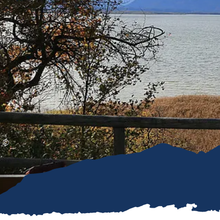
Gleitschirmfliegen &
Barrie
Luftsport
Chie
Interaktive Vollbildkarte
Chiem
©