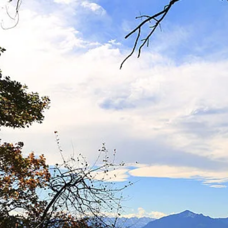
Aktivitäten im Chiemgau
Leben & 
Wandern & Gipfelglück
Veran
Radfahren &
Sehen
Mountainbiken
& Aus
Chiemsee & Wassererlebn
Tradit
Aktivitäten für die Familie
Projek
Winter
Orte 
Golfen
Karri