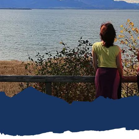
refreiheit im
mgau
gau G'schichten