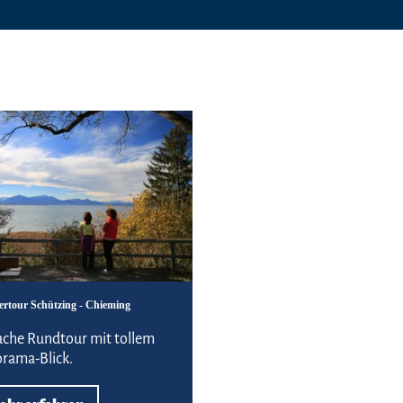
Mehr erfahren
rtour Schützing - Chieming
ache Rundtour mit tollem
rama-Blick.