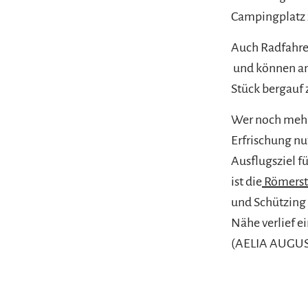
Campingplatz z
Auch Radfahre
und können 
Stück bergauf
Wer noch mehr
Erfrischung nu
Ausflugsziel f
ist die
Römerst
und Schützing l
Nähe verlief e
(AELIA AUGUS