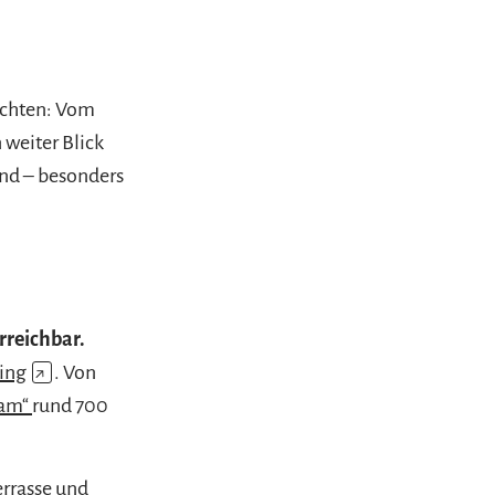
öchten: Vom
 weiter Blick
nd – besonders
reichbar.
ing
↗
. Von
ham“
rund 700
rrasse und