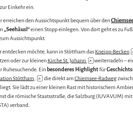
ur Einkehr ein.
r erreichen den Aussichtspunkt bequem über den
Chiemse
am
„Seehäusl“
einen Stopp einlegen. Von dort geht es zu Fuß
 zum Aussichtspunkt.
 entdecken möchte, kann in Stöttham das
Kneipp-Becken
tzen oder zur kleinen
Kirche St. Johann
↗
weiterradeln – ei
ür Ruhesuchende. Ein
besonderes Highlight
für
Geschichts
ation Stöttham,
↗
die direkt am
Chiemsee-Radweg
zwisch
iegt. Sie lädt zu einer kleinen Rast mit historischem Ambien
inst die römische Staatsstraße, die Salzburg (IUVAVUM) mi
TA) verband.