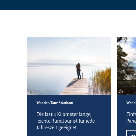
Mehr erfahren
©
©
Wander-Tour Stöttham
Wande
Die fast 4 Kilometer lange,
Einf
leichte Rundtour ist für jede
Pano
Jahreszeit geeignet.