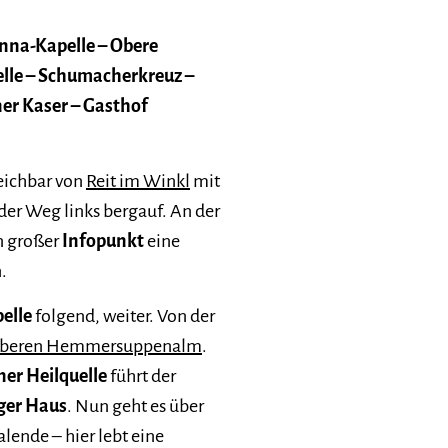
nna-Kapelle – Obere
le – Schumacherkreuz –
er Kaser – Gasthof
eichbar von
Reit im Winkl
mit
der Weg links bergauf. An der
in großer
Infopunkt
eine
.
elle
folgend, weiter. Von der
beren Hemmersuppenalm
.
er Heilquelle
führt der
ger Haus
. Nun geht es über
lende – hier lebt eine