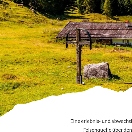
Gleitschirmfliegen &
Barrie
Luftsport
Chie
Interaktive Vollbildkarte
Chiem
©
Eine erlebnis- und abwechs
Felsenquelle über de