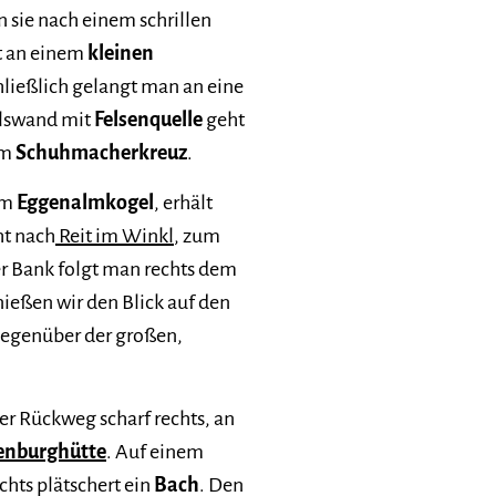
n sie nach einem schrillen
rt an einem
kleinen
hließlich gelangt man an eine
elswand mit
Felsenquelle
geht
um
Schuhmacherkreuz
.
em
Eggenalmkogel
, erhält
ht nach
Reit im Winkl
, zum
er Bank folgt man rechts dem
nießen wir den Blick auf den
 gegenüber der großen,
er Rückweg scharf rechts, an
enburghütte
. Auf einem
chts plätschert ein
Bach
. Den