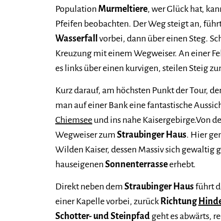
Population
Murmeltiere
, wer Glück hat, kan
Pfeifen beobachten. Der Weg steigt an, füh
Wasserfall
vorbei, dann über einen Steg. Sc
Kreuzung mit einem Wegweiser. An einer F
es links über einen kurvigen, steilen Steig z
Kurz darauf, am höchsten Punkt der Tour, d
man auf einer Bank eine fantastische Aussic
Chiemsee
und ins nahe Kaisergebirge.Von d
Wegweiser zum
Straubinger Haus
. Hier ge
Wilden Kaiser, dessen Massiv sich gewaltig
hauseigenen
Sonnenterrasse
erhebt.
Direkt neben dem
Straubinger Haus
führt d
einer Kapelle vorbei, zurück
Richtung
Hind
Schotter- und Steinpfad
geht es abwärts, re