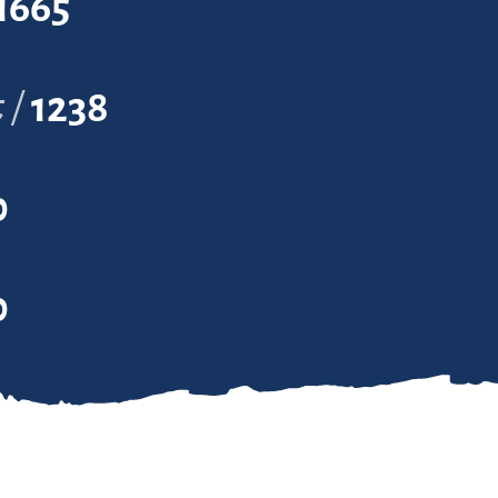
1665
t
1238
0
0