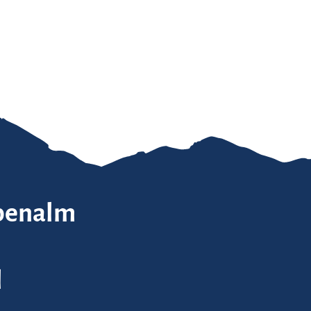
penalm
l