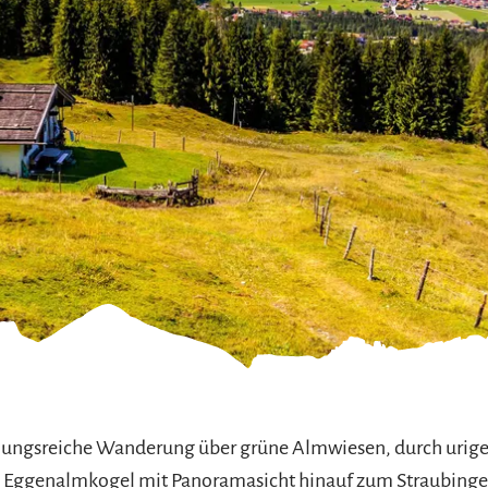
refreiheit im
mgau
gau G'schichten
lungsreiche Wanderung über grüne Almwiesen, durch urige 
n Eggenalmkogel mit Panoramasicht hinauf zum Straubinger 