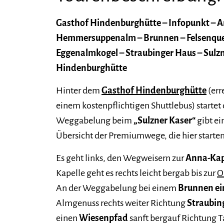
Gasthof Hindenburghütte – Infopunkt – A
Hemmersuppenalm – Brunnen – Felsenquel
Eggenalmkogel – Straubinger Haus – Sulzn
Hindenburghütte
Hinter dem
Gasthof Hindenburghütte
(err
einem kostenpflichtigen Shuttlebus) startet 
Weggabelung beim
„Sulzner Kaser“
gibt e
Übersicht der Premiumwege, die hier starten
Es geht links, den Wegweisern zur
Anna-Kap
Kapelle geht es rechts leicht bergab bis zur
O
An der Weggabelung bei einem
Brunnen ein
Almgenuss rechts weiter Richtung
Straubin
einen
Wiesenpfad
sanft bergauf Richtung Ta