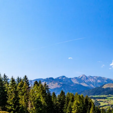
Aktivitäten im Chiemgau
Leben & 
Wandern & Gipfelglück
Veran
Radfahren &
Sehen
Mountainbiken
& Aus
Chiemsee & Wassererlebn
Tradit
Aktivitäten für die Familie
Projek
Winter
Orte 
Golfen
Karri