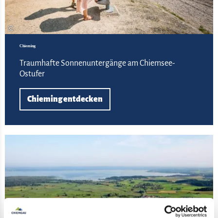
©
Chieming
Traumhafte Sonnenuntergänge am Chiemsee-
Ostufer
Chieming entdecken
Gra