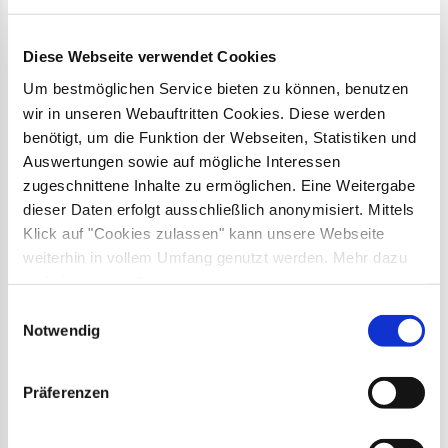
Diese Webseite verwendet Cookies
Um bestmöglichen Service bieten zu können, benutzen
©
wir in unseren Webauftritten Cookies. Diese werden
benötigt, um die Funktion der Webseiten, Statistiken und
Grabenstätt
Auswertungen sowie auf mögliche Interessen
Der Natur auf der Spur
zugeschnittene Inhalte zu ermöglichen. Eine Weitergabe
dieser Daten erfolgt ausschließlich anonymisiert. Mittels
Klick auf "Cookies zulassen" kann unsere Webseite
Grabenstätt entdecken
weiterhin in vollem Umfang genutzt werden. Mehr dazu
steht in unserer
Datenschutzerklärung
.
Alle Daten zu unserem Unternehmen sind im
Impressum
Einwilligungsauswahl
Übe
gelistet.
Notwendig
Präferenzen