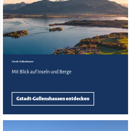
Gstadt-Gollenshausen
Mit Blick auf Inseln und Berge
Gstadt-Gollenshausen entdecken
Bre