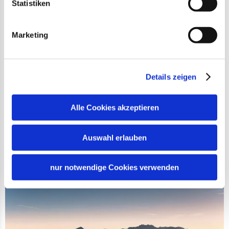
Statistiken
Marketing
©
Details zeigen
Übersee
Alle Cookies akzeptieren
Badetag und Barabend mit Sandstrand
Übersee entdecken
Auswahl erlauben
nur notwendige Cookies verwenden
Gst