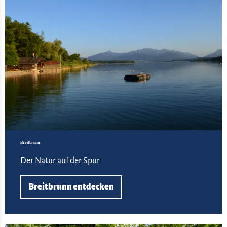
Breitbrunn
Der Natur auf der Spur
Breitbrunn entdecken
Zu