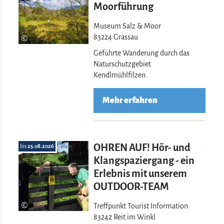
Moorführung
Museum Salz & Moor
©
83224 Grassau
Geführte Wanderung durch das
Naturschutzgebiet
Kendlmühlfilzen.
Mehr erfahren
Mehr erfahre
OHREN AUF! Hör- und
bis
25.08.2026
Klangspaziergang - ein
Erlebnis mit unserem
OUTDOOR-TEAM
©
Treffpunkt Tourist Information
83242 Reit im Winkl