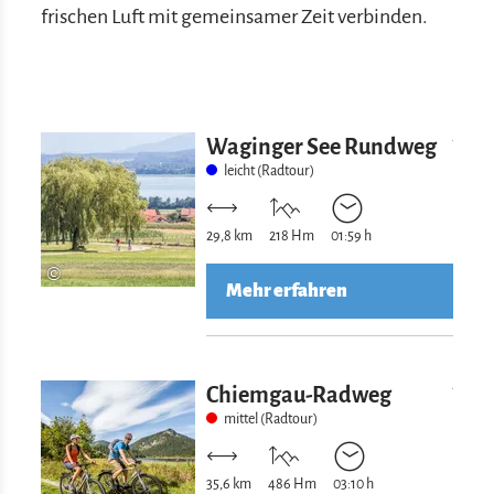
frischen Luft mit gemeinsamer Zeit verbinden.
Mehr erfahre
Waginger See Rundweg
leicht (Radtour)
29,8 km
218 Hm
01:59 h
©
Mehr erfahren
Mehr erfahre
Chiemgau-Radweg
mittel (Radtour)
35,6 km
486 Hm
03:10 h