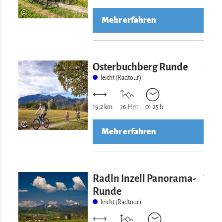
©
Mehr erfahren
Mehr erfahre
Osterbuchberg Runde
leicht (Radtour)
19,2 km
76 Hm
01:25 h
©
Mehr erfahren
Mehr erfahre
Radln Inzell Panorama-
Runde
leicht (Radtour)