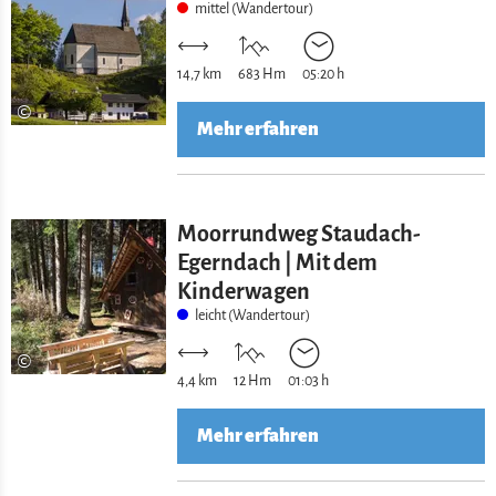
mittel (Wandertour)
14,7 km
683 Hm
05:20 h
©
Mehr erfahren
Moorrundweg Staudach-
Egerndach | Mit dem
Kinderwagen
leicht (Wandertour)
©
4,4 km
12 Hm
01:03 h
Mehr erfahren