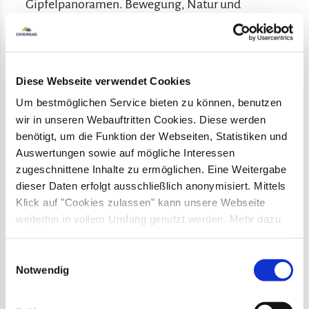
Gipfelpanoramen. Bewegung, Natur und
Bergerlebnis verbinden sich dabei auf besondere
Weise.
Diese Webseite verwendet Cookies
Um bestmöglichen Service bieten zu können, benutzen
wir in unseren Webauftritten Cookies. Diese werden
Mehr erfahre
Hochfelln
benötigt, um die Funktion der Webseiten, Statistiken und
schwer (Wandertour)
Auswertungen sowie auf mögliche Interessen
zugeschnittene Inhalte zu ermöglichen. Eine Weitergabe
8,9 km
1100 Hm
03:45 h
dieser Daten erfolgt ausschließlich anonymisiert. Mittels
Klick auf "Cookies zulassen" kann unsere Webseite
©
Mehr erfahren
weiterhin in vollem Umfang genutzt werden. Mehr dazu
steht in unserer
Datenschutzerklärung
.
Alle Daten zu unserem Unternehmen sind im
Impressum
Einwilligungsauswahl
gelistet.
Notwendig
Mehr erfahre
Hochplattengipfel
schwer (Wandertour)