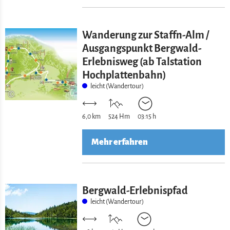
Wanderung zur Staffn-Alm /
Ausgangspunkt Bergwald-
Erlebnisweg (ab Talstation
Hochplattenbahn)
leicht (Wandertour)
©
6,0 km
524 Hm
03:15 h
Mehr erfahren
Bergwald-Erlebnispfad
leicht (Wandertour)