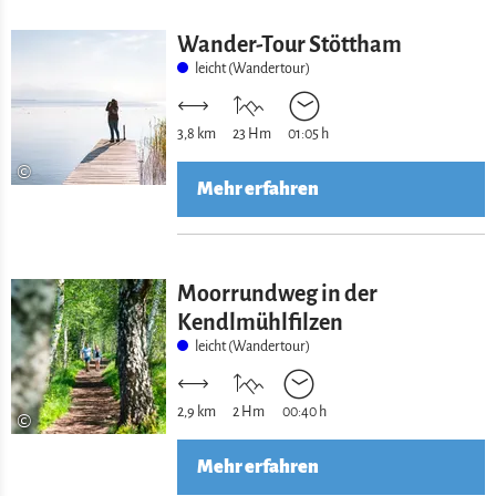
Wander-Tour Stöttham
leicht (Wandertour)
3,8 km
23 Hm
01:05 h
©
Mehr erfahren
Moorrundweg in der
Kendlmühlfilzen
leicht (Wandertour)
2,9 km
2 Hm
00:40 h
©
Mehr erfahren