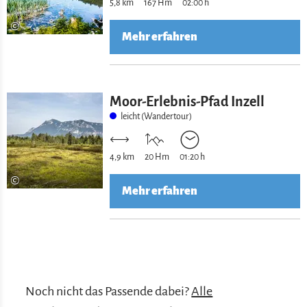
5,8 km
167 Hm
02:00 h
©
Mehr erfahren
Moor-Erlebnis-Pfad Inzell
leicht (Wandertour)
4,9 km
20 Hm
01:20 h
©
Mehr erfahren
Noch nicht das Passende dabei?
Alle