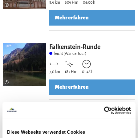
5,9 km
609 Hm
04:00 h
©
Mehr erfahren
Falkenstein-Runde
leicht (Wandertour)
7,0 km
187 Hm
01:45 h
©
Mehr erfahren
Feldlahn-Alm Runde
leicht (Wandertour)
Diese Webseite verwendet Cookies