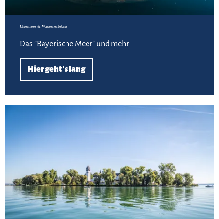
Chiemsee & Wassererlebnis
Das "Bayerische Meer" und mehr
Hier geht's lang
Los