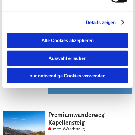
9,8 km
295 Hm
03:15 h
©
Mehr erfahren
Details zeigen
Alle Cookies akzeptieren
Chiemseeblick
schwer (Wandertour)
Auswahl erlauben
12,4 km
820 Hm
06:00 h
nur notwendige Cookies verwenden
©
Mehr erfahren
Premiumwanderweg
Kapellensteig
mittel (Wandertour)