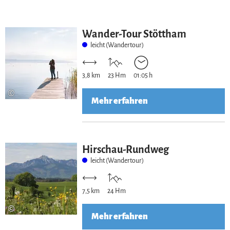
Wander-Tour Stöttham
leicht (Wandertour)
3,8 km
23 Hm
01:05 h
©
Mehr erfahren
Hirschau-Rundweg
leicht (Wandertour)
7,5 km
24 Hm
©
Mehr erfahren