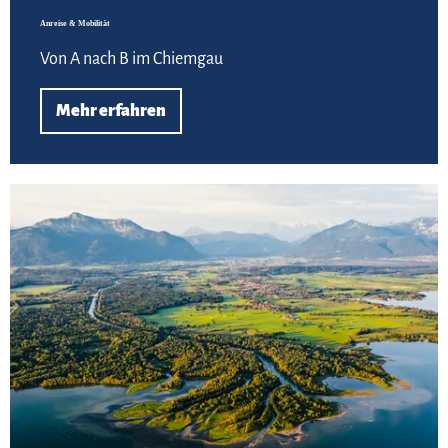
Anreise & Mobilität
Von A nach B im Chiemgau
Mehr erfahren
Hie