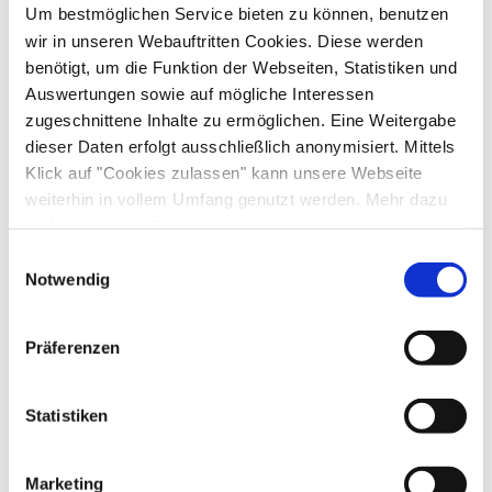
6,5 km
324 Hm
03:30 h
Um bestmöglichen Service bieten zu können, benutzen
wir in unseren Webauftritten Cookies. Diese werden
©
Mehr erfahren
benötigt, um die Funktion der Webseiten, Statistiken und
Auswertungen sowie auf mögliche Interessen
zugeschnittene Inhalte zu ermöglichen. Eine Weitergabe
dieser Daten erfolgt ausschließlich anonymisiert. Mittels
4-Seen-Wanderung
Klick auf "Cookies zulassen" kann unsere Webseite
leicht (Wandertour)
weiterhin in vollem Umfang genutzt werden. Mehr dazu
steht in unserer
Datenschutzerklärung
.
Alle Daten zu unserem Unternehmen sind im
Impressum
Einwilligungsauswahl
11,6 km
165 Hm
03:20 h
gelistet.
Notwendig
©
Mehr erfahren
Präferenzen
Klausenbachklamm
Statistiken
mittel (Wandertour)
Marketing