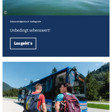
©
Sehenswürdigkeiten & Ausflugsziele
Unbedingt sehenswert!
Los geht's
Meh