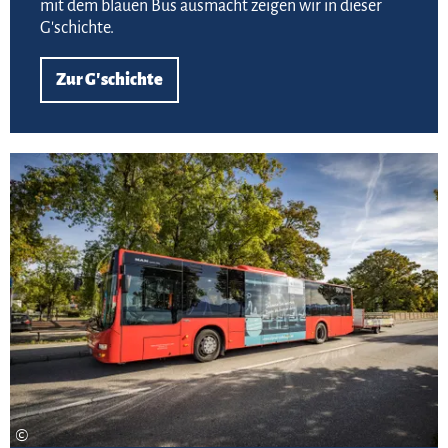
mit dem blauen Bus ausmacht zeigen wir in dieser
G'schichte.
Zur G'schichte
Meh
©