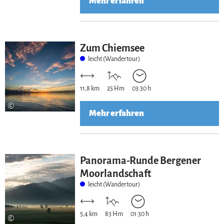
Mehr erfahren
Zum Chiemsee
leicht (Wandertour)
11,8 km
25 Hm
03:30 h
©
Mehr erfahren
Panorama-Runde Bergener
Moorlandschaft
leicht (Wandertour)
5,4 km
83 Hm
01:30 h
©