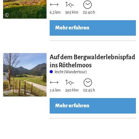
6,2 km
363 Hm
02:40 h
©
Mehr erfahren
Auf dem Bergwalderlebnispfad
ins Röthelmoos
leicht (Wandertour)
7,6 km
290 Hm
02:45 h
©
Mehr erfahren