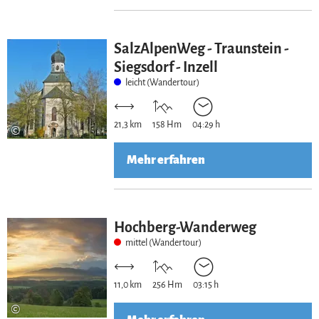
SalzAlpenWeg - Traunstein -
Siegsdorf - Inzell
leicht (Wandertour)
21,3 km
158 Hm
04:29 h
©
Mehr erfahren
Hochberg-Wanderweg
mittel (Wandertour)
11,0 km
256 Hm
03:15 h
©